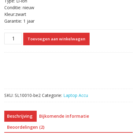
Type: Li-ion
Conditie: nieuw
Kleur:zwart
Garantie: 1 jaar
Originele
Toevoegen aan winkelwagen
laptop
accu
voor
Toshiba
Satellite
E45W
aantal
SKU:
SL10010-be2
Categorie:
Laptop Accu
Beschrijving
Bijkomende informatie
Beoordelingen (2)