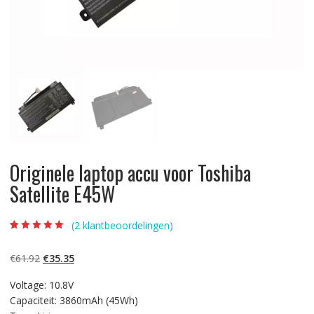
Originele laptop accu voor Toshiba
Satellite E45W
(
2
klantbeoordelingen)
Beoordeling
2
5.00
op 5
gebaseerd op
Oorspronkelijke
Huidige
€
61.92
€
35.35
klantbeoordelinge
n
prijs
prijs
Voltage: 10.8V
was:
is:
Capaciteit: 3860mAh (45Wh)
€61.92.
€35.35.