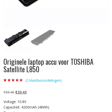
Originele laptop accu voor TOSHIBA
Satellite L850
(
2
klantbeoordelingen)
Beoordeling
2
5.00
op 5
gebaseerd op
Oorspronkelijke
Huidige
€
58.46
€
33.43
klantbeoordelinge
n
prijs
prijs
Voltage: 10.8V
was:
is:
Capaciteit: 4200mAh (48Wh)
€58.46.
€33.43.