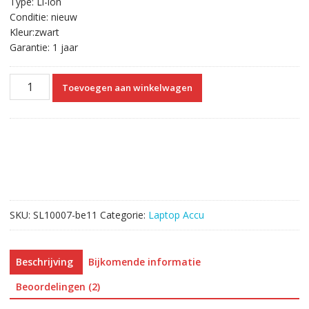
Type: Li-ion
Conditie: nieuw
Kleur:zwart
Garantie: 1 jaar
Originele
Toevoegen aan winkelwagen
laptop
accu
voor
TOSHIBA
Satellite
L850
aantal
SKU:
SL10007-be11
Categorie:
Laptop Accu
Beschrijving
Bijkomende informatie
Beoordelingen (2)