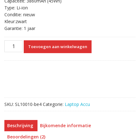
Capaciteit: 3860mAh (45Wh)
€61.92.
€35.35.
Type: Li-ion
Conditie: nieuw
Kleur:zwart
Garantie: 1 jaar
Originele
Toevoegen aan winkelwagen
laptop
accu
voor
Toshiba
Satellite
Radius
14
L40W-
SKU:
SL10010-be4
Categorie:
Laptop Accu
C
aantal
Beschrijving
Bijkomende informatie
Beoordelingen (2)