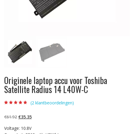
Originele laptop accu voor Toshiba
Satellite Radius 14 L40W-C
(
2
klantbeoordelingen)
Beoordeling
2
4.50
op 5
gebaseerd op
Oorspronkelijke
Huidige
€
61.92
€
35.35
klantbeoordelin
gen
prijs
prijs
Voltage: 10.8V
was:
is: