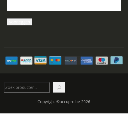
Zoeken
Copyright ©accupro.be 2026