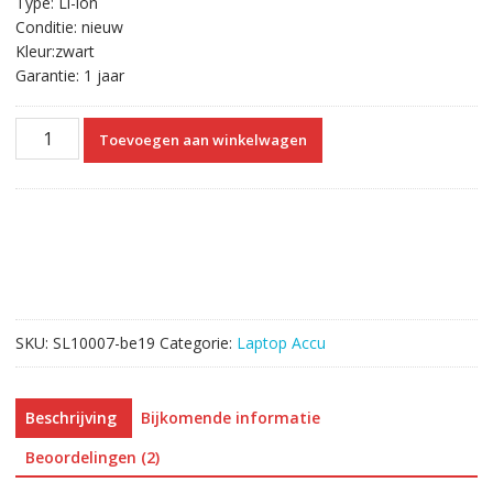
Type: Li-ion
Conditie: nieuw
Kleur:zwart
Garantie: 1 jaar
Originele
Toevoegen aan winkelwagen
laptop
accu
voor
TOSHIBA
Satellite
S800
aantal
SKU:
SL10007-be19
Categorie:
Laptop Accu
Beschrijving
Bijkomende informatie
Beoordelingen (2)