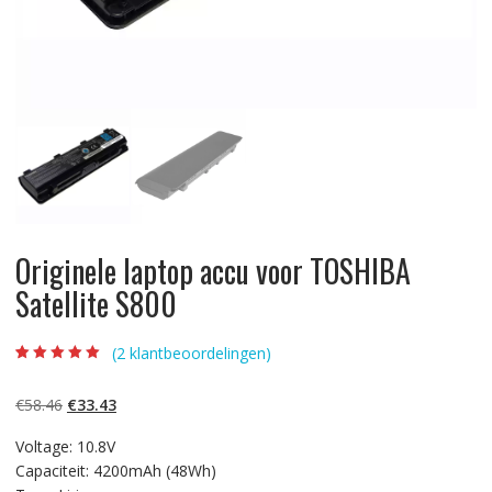
Originele laptop accu voor TOSHIBA
Satellite S800
(
2
klantbeoordelingen)
Beoordeling
2
5.00
op 5
gebaseerd op
Oorspronkelijke
Huidige
€
58.46
€
33.43
klantbeoordelinge
n
prijs
prijs
Voltage: 10.8V
was:
is:
Capaciteit: 4200mAh (48Wh)
€58.46.
€33.43.