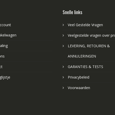
Snelle links
account
Veel Gestelde Vragen
nkelwagen
Veelgestelde vragen over p
aling
LEVERING, RETOUREN &
ons
ANNULERINGEN
ct
GARANTIES & TESTS
lijstje
Privacybeleid
Voorwaarden