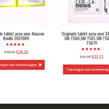
le tablet accu voor Amazon
Originele tablet accu voor
Kindle 26S1004
SM-T560,SM-T561,SM-T56
T567V
Beoordeeld met
Oorspronkelijke
Huidige
€
26.26
€
48.00
5.00
Beoordeeld met
van 5
Oorspron
Hu
€
23.11
prijs
prijs
€
42.00
5.00
van 5
prijs
pri
was:
is:
oegen aan winkelwagen
was:
is:
€48.00.
€26.26.
Toevoegen aan winkelwag
€42.00.
€2