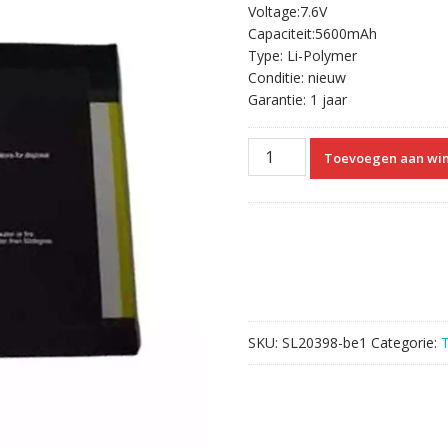
Voltage:7.6V
was:
is:
Capaciteit:5600mAh
€55.47.
€34.67.
Type: Li-Polymer
Conditie: nieuw
Garantie: 1 jaar
Tablet
Toevoegen aan wi
accu
voor
H31120155P
Jumper
EZPad
6
pro
aantal
SKU:
SL20398-be1
Categorie:
T