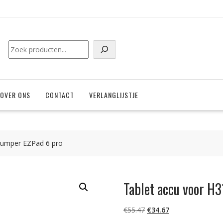
Zoeken
OVER ONS
CONTACT
VERLANGLIJSTJE
Jumper EZPad 6 pro
Tablet accu voor H
Oorspronkelijke
Huidige
€
55.47
€
34.67
prijs
prijs