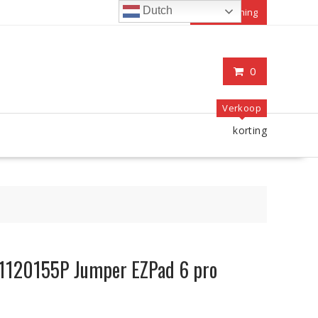
Dutch
Mijn rekening
0
Verkoop
korting
31120155P Jumper EZPad 6 pro