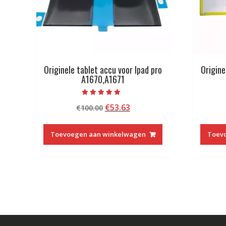
Originele tablet accu voor Ipad pro
Origine
A1670,A1671
Beoordeeld met
Oorspronkelijke
Huidige
€
53.63
€
100.00
5.00
van 5
prijs
prijs
was:
is:
Toevoegen aan winkelwagen
Toev
€100.00.
€53.63.