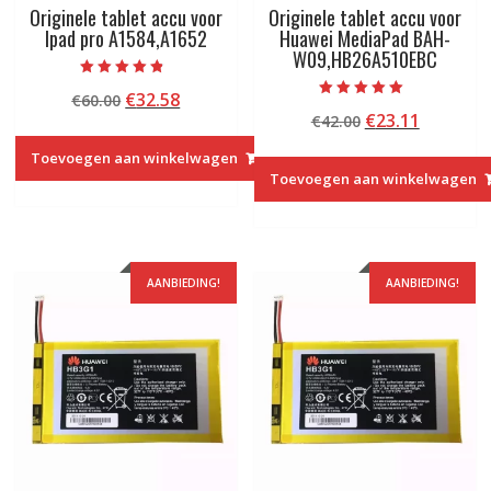
Originele tablet accu voor
Originele tablet accu voor
Ipad pro A1584,A1652
Huawei MediaPad BAH-
W09,HB26A510EBC
Beoordeeld
Oorspronkelijke
Huidige
€
32.58
€
60.00
met
Beoordeeld met
4.50
Oorspronkelij
Huidige
€
23.11
prijs
prijs
€
42.00
5.00
van 5
van 5
prijs
prijs
was:
is:
Toevoegen aan winkelwagen
was:
is:
€60.00.
€32.58.
Toevoegen aan winkelwagen
€42.00.
€23.11.
AANBIEDING!
AANBIEDING!