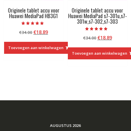
Originele tablet accu voor
Originele tablet accu voor
Huawei MediaPad HB3G1
Huawei MediaPad s7-301u,s7-
301w,s7-302,s7-303
Beoordeeld met
Oorspronkelijke
Huidige
€
18.89
€
34.00
5.00
Beoordeeld
van 5
Oorspronkelij
Huidige
€
18.89
prijs
prijs
€
34.00
met
4.50
prijs
prijs
was:
is:
van 5
Toevoegen aan winkelwagen
was:
is:
€34.00.
€18.89.
Toevoegen aan winkelwagen
€34.00.
€18.89.
AUGUSTUS 2026