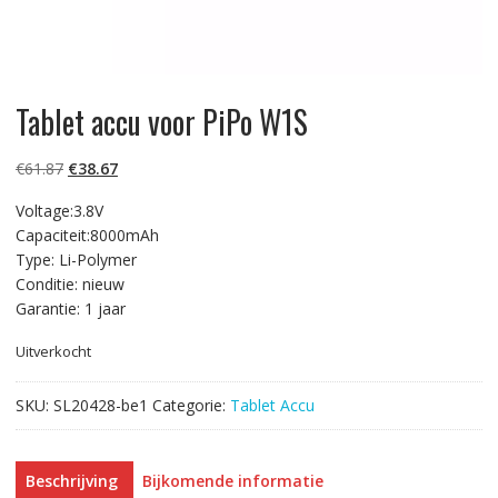
Tablet accu voor PiPo W1S
Oorspronkelijke
Huidige
€
61.87
€
38.67
prijs
prijs
Voltage:3.8V
was:
is:
Capaciteit:8000mAh
€61.87.
€38.67.
Type: Li-Polymer
Conditie: nieuw
Garantie: 1 jaar
Uitverkocht
SKU:
SL20428-be1
Categorie:
Tablet Accu
Beschrijving
Bijkomende informatie