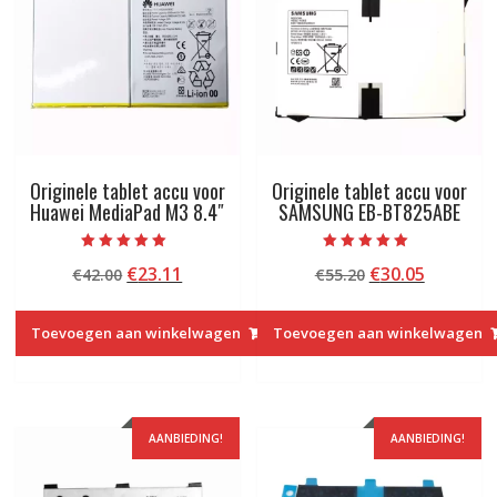
Originele tablet accu voor
Originele tablet accu voor
Huawei MediaPad M3 8.4″
SAMSUNG EB-BT825ABE
Beoordeeld met
Beoordeeld met
Oorspronkelijke
Huidige
Oorspronkelij
Huidige
€
23.11
€
30.05
€
42.00
€
55.20
5.00
5.00
van 5
van 5
prijs
prijs
prijs
prijs
was:
is:
was:
is:
Toevoegen aan winkelwagen
Toevoegen aan winkelwagen
€42.00.
€23.11.
€55.20.
€30.05.
AANBIEDING!
AANBIEDING!