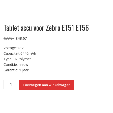
Tablet accu voor Zebra ET51 ET56
Oorspronkelijke
Huidige
€
77.87
€
48.67
prijs
prijs
Voltage:3.8V
was:
is:
Capaciteit:6440mAh
€77.87.
€48.67.
Type: Li-Polymer
Conditie: nieuw
Garantie: 1 jaar
Tablet
Toevoegen aan winkelwagen
accu
voor
Zebra
ET51
ET56