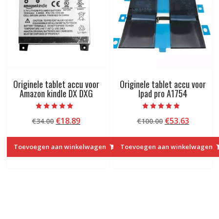
Originele tablet accu voor
Originele tablet accu voor
Amazon kindle DX DXG
Ipad pro A1754
Beoordeeld met
Beoordeeld
Oorspronkelijke
Huidige
Oorspronkelij
Huidige
€
18.89
€
53.63
€
34.00
€
100.00
5.00
met
van 5
4.50
prijs
prijs
prijs
prijs
van 5
was:
is:
was:
is:
Toevoegen aan winkelwagen
Toevoegen aan winkelwagen
€34.00.
€18.89.
€100.00.
€53.63.