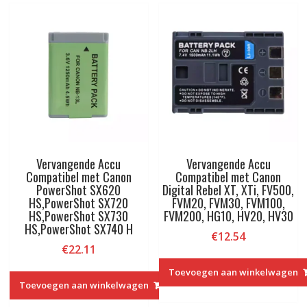
a6100
(ILCE-
6100)
Alpha
a6300
(ILCE-
6300)
Alpha
a6400
(ILCE-
6400)
Vervangende Accu
Vervangende Accu
Alpha
Compatibel met Canon
Compatibel met Canon
a6500
PowerShot SX620
Digital Rebel XT, XTi, FV500,
(ILCE-
HS,PowerShot SX720
FVM20, FVM30, FVM100,
6500)
HS,PowerShot SX730
FVM200, HG10, HV20, HV30
HS,PowerShot SX740 H
aantal
€
12.54
€
22.11
Toevoegen aan winkelwagen
Toevoegen aan winkelwagen