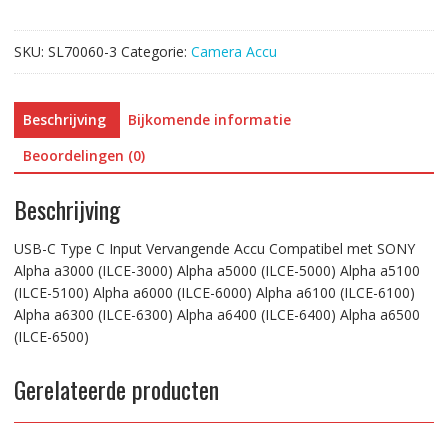
Compatibel
met
SKU:
SL70060-3
Categorie:
Camera Accu
SONY
Alpha
a3000
Beschrijving
Bijkomende informatie
(ILCE-
3000)
Beoordelingen (0)
Alpha
a5000
Beschrijving
(ILCE-
5000)
USB-C Type C Input Vervangende Accu Compatibel met SONY
Alpha
Alpha a3000 (ILCE-3000) Alpha a5000 (ILCE-5000) Alpha a5100
a5100
(ILCE-5100) Alpha a6000 (ILCE-6000) Alpha a6100 (ILCE-6100)
(ILCE-
Alpha a6300 (ILCE-6300) Alpha a6400 (ILCE-6400) Alpha a6500
5100)
(ILCE-6500)
Alpha
a6000
Gerelateerde producten
(ILCE-
6000)
Alpha