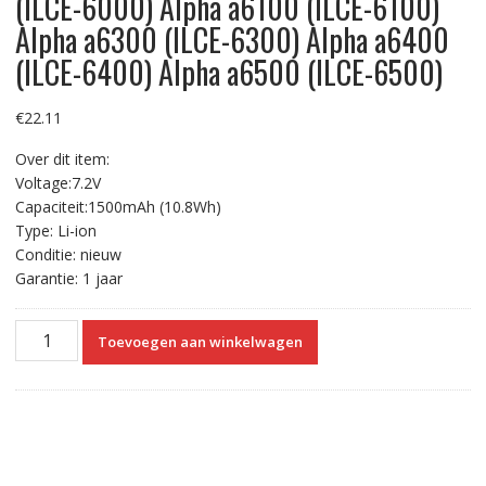
(ILCE-6000) Alpha a6100 (ILCE-6100)
Alpha a6300 (ILCE-6300) Alpha a6400
(ILCE-6400) Alpha a6500 (ILCE-6500)
€
22.11
Over dit item:
Voltage:7.2V
Capaciteit:1500mAh (10.8Wh)
Type: Li-ion
Conditie: nieuw
Garantie: 1 jaar
USB-
Toevoegen aan winkelwagen
C
Type
C
Input
Vervangende
Accu