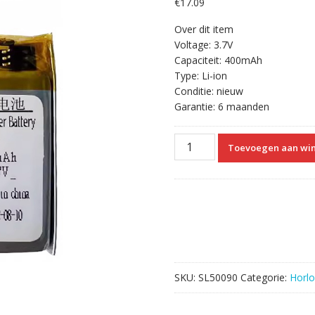
€
17.09
Over dit item
Voltage: 3.7V
Capaciteit: 400mAh
Type: Li-ion
Conditie: nieuw
Garantie: 6 maanden
Vervangende
Toevoegen aan wi
accu
361-
00034-
02
Compatibel
met
Garmin
D2
SKU:
SL50090
Categorie:
Horl
charlie,fenix
3
aantal