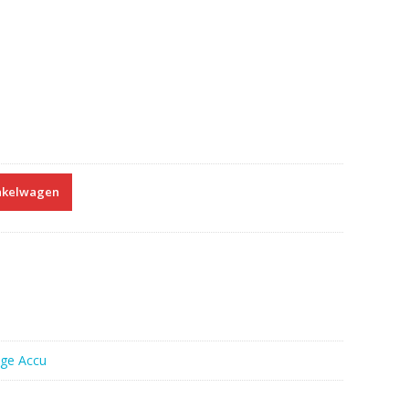
nkelwagen
oge Accu