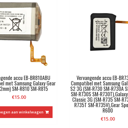
ngende accu EB-BR810ABU
Vervangende accu EB-BR7
el met Samsung Galaxy Gear
Compatibel met Samsung Gal
42mm) SM-R810 SM-R815
S2 3G (SM-R730 SM-R730A 
SM-R730S SM-R730T),Galaxy
€
15.00
Classic 3G (SM-R735 SM-R7
R735T SM-R735V),Gear Spo
R600
oegen aan winkelwagen
€
15.00