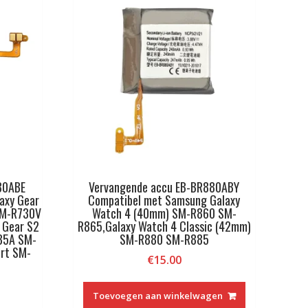
30ABE
Vervangende accu EB-BR880ABY
axy Gear
Compatibel met Samsung Galaxy
SM-R730V
Watch 4 (40mm) SM-R860 SM-
 Gear S2
R865,Galaxy Watch 4 Classic (42mm)
35A SM-
SM-R880 SM-R885
rt SM-
€
15.00
Toevoegen aan winkelwagen