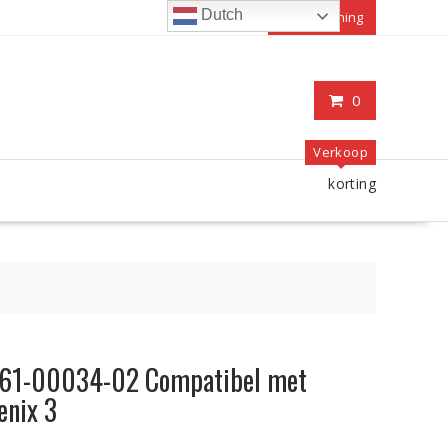
Dutch
Mijn rekening
0
Verkoop
korting
361-00034-02 Compatibel met
enix 3