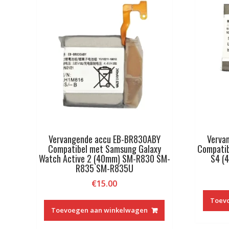
Vervangende accu EB-BR830ABY
Verva
Compatibel met Samsung Galaxy
Compatib
Watch Active 2 (40mm) SM-R830 SM-
S4 (
R835 SM-R835U
€
15.00
Toev
Toevoegen aan winkelwagen