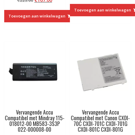
€
223.00
prijs
prijs
Toevoegen aan winkelwagen
was:
is:
Toevoegen aan winkelwagen
€223.00.
€167.00.
Vervangende Accu
Vervangende Accu
Compatibel met Mindray 115-
Compatibel met Canon CXDI-
018012-00 MB583-3S3P
70C CXDI-701C CXDI-701G
022-000008-00
CXDI-801C CXDI-801G