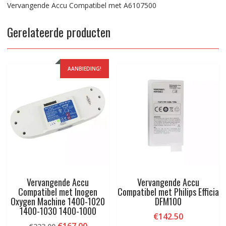
Vervangende Accu Compatibel met A6107500
Gerelateerde producten
AANBIEDING!
Vervangende Accu
Vervangende Accu
Compatibel met Inogen
Compatibel met Philips Efficia
Oxygen Machine 1400-1020
DFM100
1400-1030 1400-1000
€
142.50
Oorspronkelijke
Huidige
€
167.00