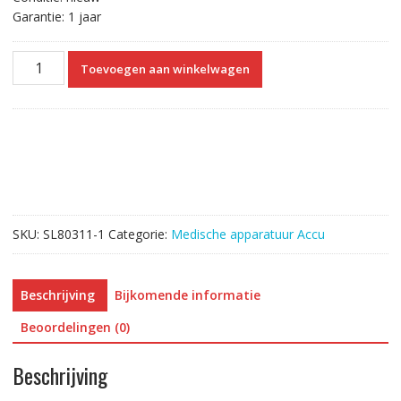
Garantie: 1 jaar
Vervangende
Toevoegen aan winkelwagen
Accu
Compatibel
met
A6107500
aantal
SKU:
SL80311-1
Categorie:
Medische apparatuur Accu
Beschrijving
Bijkomende informatie
Beoordelingen (0)
Beschrijving