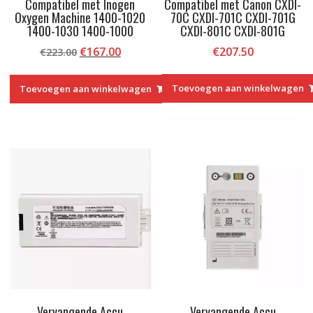
Compatibel met Inogen
Compatibel met Canon CXDI-
Oxygen Machine 1400-1020
70C CXDI-701C CXDI-701G
1400-1030 1400-1000
CXDI-801C CXDI-801G
Oorspronkelijke
Huidige
€
167.00
€
207.50
€
223.00
prijs
prijs
was:
is:
Toevoegen aan winkelwagen
Toevoegen aan winkelwagen
€223.00.
€167.00.
Vervangende Accu
Vervangende Accu