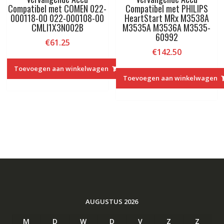
Compatibel met COMEN 022-
Compatibel met PHILIPS
000118-00 022-000108-00
HeartStart MRx M3538A
CMLI1X3N002B
M3535A M3536A M3535-
60992
€
61.25
€
142.50
Toevoegen aan winkelwagen
Toevoegen aan winkelwagen
AUGUSTUS 2026
M
D
W
D
V
Z
Z