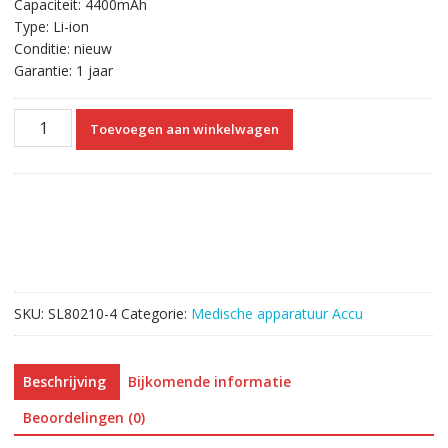
Capaciteit: 4400mAh
Type: Li-ion
Conditie: nieuw
Garantie: 1 jaar
Vervangende
Toevoegen aan winkelwagen
Accu
Compatibel
met
Aricon
ECG
12C,
Osen
8112,Spring
SKU:
SL80210-4
Categorie:
Medische apparatuur Accu
EGG-
912A
aantal
Beschrijving
Bijkomende informatie
Beoordelingen (0)