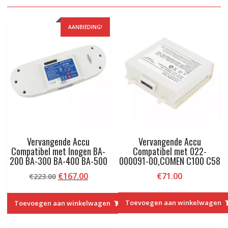
AANBIEDING!
Vervangende Accu
Vervangende Accu
Compatibel met Inogen BA-
Compatibel met 022-
200 BA-300 BA-400 BA-500
000091-00,COMEN C100 C58
Oorspronkelijke
Huidige
€
167.00
€
71.00
€
223.00
prijs
prijs
was:
is:
Toevoegen aan winkelwagen
Toevoegen aan winkelwagen
€223.00.
€167.00.