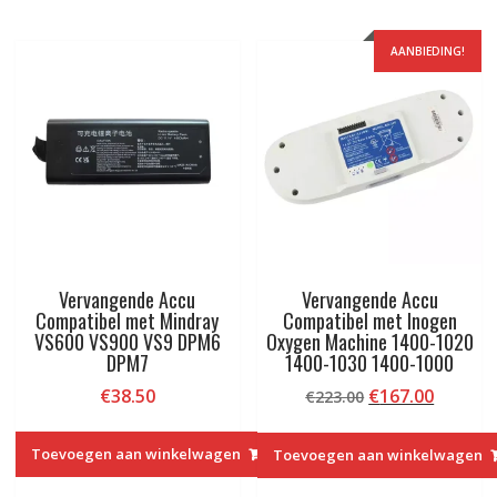
AANBIEDING!
Vervangende Accu
Vervangende Accu
Compatibel met Mindray
Compatibel met Inogen
VS600 VS900 VS9 DPM6
Oxygen Machine 1400-1020
DPM7
1400-1030 1400-1000
Oorspronkelij
Huidig
€
38.50
€
167.00
€
223.00
prijs
prijs
was:
is:
Toevoegen aan winkelwagen
Toevoegen aan winkelwagen
€223.00.
€167.00