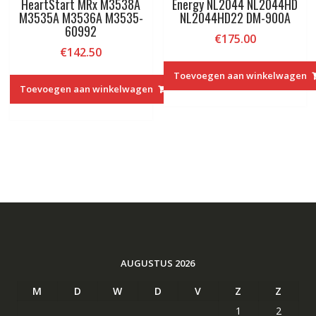
HeartStart MRx M3538A
Energy NL2044 NL2044HD
M3535A M3536A M3535-
NL2044HD22 DM-900A
60992
€
175.00
€
142.50
Toevoegen aan winkelwagen
Toevoegen aan winkelwagen
AUGUSTUS 2026
M
D
W
D
V
Z
Z
1
2