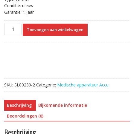
Conditie: nieuw
Garantie: 1 jaar
Vervangende
Toevoegen aan winkelwagen
Accu
Compatibel
met
AVant
2120,4000,9600,9700,9000
7500FO
aantal
SKU:
SL80239-2
Categorie:
Medische apparatuur Accu
Beschrijving
Bijkomende informatie
Beoordelingen (0)
Beschrijving