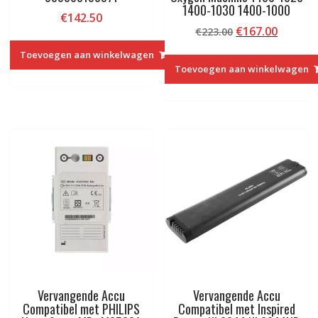
1400-1030 1400-1000
€
142.50
Oorspronkelij
Huidig
€
167.00
€
223.00
prijs
prijs
Toevoegen aan winkelwagen
was:
is:
Toevoegen aan winkelwagen
€223.00.
€167.00
Vervangende Accu
Vervangende Accu
Compatibel met PHILIPS
Compatibel met Inspired