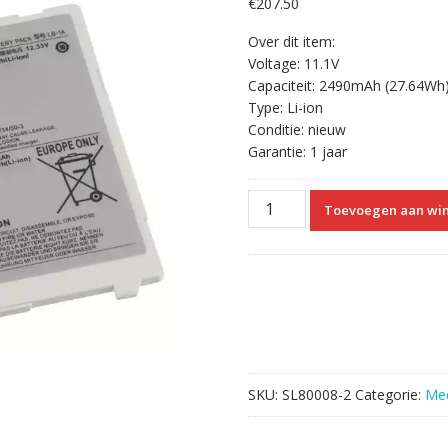
€
207.50
Over dit item:
Voltage: 11.1V
Capaciteit: 2490mAh (27.64Wh
Type: Li-ion
Conditie: nieuw
Garantie: 1 jaar
Vervangende
Toevoegen aan wi
Accu
Compatibel
met
Canon
CXDI-
70C
CXDI-
701C
SKU:
SL80008-2
Categorie:
Med
CXDI-
701G
CXDI-