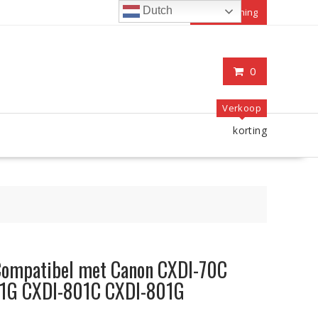
Dutch
Mijn rekening
0
Verkoop
korting
Compatibel met Canon CXDI-70C
01G CXDI-801C CXDI-801G