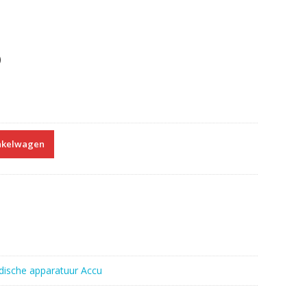
)
nkelwagen
ische apparatuur Accu