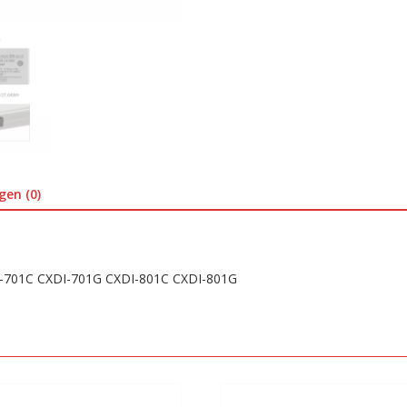
801C
CXDI-
801G
aantal
gen (0)
I-701C CXDI-701G CXDI-801C CXDI-801G