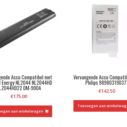
gende Accu Compatibel met
Vervangende Accu Compati
ed Energy NL2044 NL2044HD
Philips 98980319037
L2044HD22 DM-900A
€
142.50
€
175.00
Toevoegen aan winkelwag
oegen aan winkelwagen