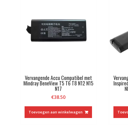
Vervangende Accu Compatibel met
Vervan
Mindray BeneView T5 T6 T8 N12 N15
Inspir
N17
N
€
38.50
Toevoegen aan winkelwagen
Toev