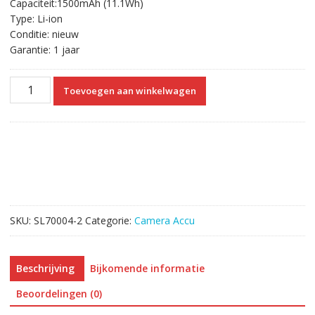
Capaciteit:1500mAh (11.1Wh)
Type: Li-ion
Conditie: nieuw
Garantie: 1 jaar
Vervangende
Toevoegen aan winkelwagen
Accu
Compatibel
met
Canon
DC301,DC310,
DC320,
DC330,
DC410,
SKU:
SL70004-2
Categorie:
Camera Accu
DC420
aantal
Beschrijving
Bijkomende informatie
Beoordelingen (0)