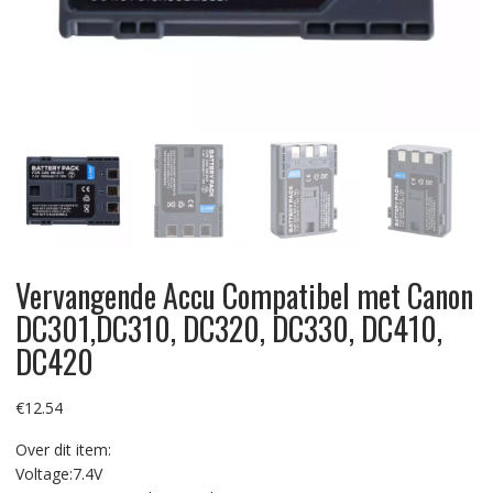
Vervangende Accu Compatibel met Canon
DC301,DC310, DC320, DC330, DC410,
DC420
€
12.54
Over dit item:
Voltage:7.4V