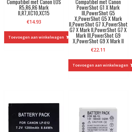
Compatibel met Canon EOS
Compatibel met Canon
R5,R6,R6 Mark
PowerShot G1 X Mark
II,R7,XC10,XC15
III,PowerShot G5
X,PowerShot G5 X Mark
€
14.93
II,PowerShot G7 X,PowerShot
G7 X Mark II,PowerShot G7 X
Mark III,PowerShot G9
Toevoegen aan winkelwagen
X,PowerShot G9 X Mark II
€
22.11
Toevoegen aan winkelwagen