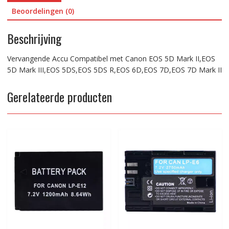
5DS
Beoordelingen (0)
R,EOS
6D,EOS
Beschrijving
7D,EOS
7D
Vervangende Accu Compatibel met Canon EOS 5D Mark II,EOS
Mark
5D Mark III,EOS 5DS,EOS 5DS R,EOS 6D,EOS 7D,EOS 7D Mark II
II
aantal
Gerelateerde producten