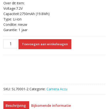
Over dit item:
Voltage:7.2V
Capaciteit:2750mAh (19.8Wh)
Type: Li-ion
Conditie: nieuw
Garantie: 1 jaar
Vervangende
Toevoegen aan winkelwagen
Accu
Compatibel
met
Canon
EOS
5D
Mark
II,EOS
SKU:
SL70001-2
Categorie:
Camera Accu
5D
Mark
III,EOS
Beschrijving
Bijkomende informatie
5DS,EOS