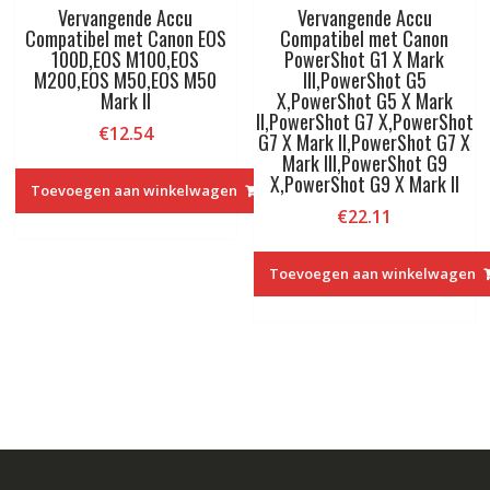
Vervangende Accu
Vervangende Accu
Compatibel met Canon EOS
Compatibel met Canon
100D,EOS M100,EOS
PowerShot G1 X Mark
M200,EOS M50,EOS M50
III,PowerShot G5
Mark II
X,PowerShot G5 X Mark
II,PowerShot G7 X,PowerShot
€
12.54
G7 X Mark II,PowerShot G7 X
Mark III,PowerShot G9
X,PowerShot G9 X Mark II
Toevoegen aan winkelwagen
€
22.11
Toevoegen aan winkelwagen