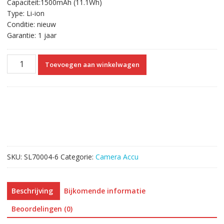
Capaciteit:1500mAh (11.1Wh)
Type: Li-ion
Conditie: nieuw
Garantie: 1 jaar
Vervangende
Toevoegen aan winkelwagen
Accu
Compatibel
met
Canon
Optura
30,
Optura
40,
SKU:
SL70004-6
Categorie:
Camera Accu
Optura
50,
Optura
Beschrijving
Bijkomende informatie
60,
Optura
Beoordelingen (0)
400,