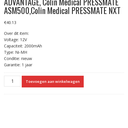
ADVANTAGE, Colin Medical PRESSMATE
ASM500,Colin Medical PRESSMATE NXT
€
40.13
Over dit item:
Voltage: 12V
Capaciteit: 2000mAh
Type: Ni-MH
Conditie: nieuw
Garantie: 1 jaar
Vervangende
Toevoegen aan winkelwagen
Accu
Compatibel
met
Chinon
CVBP89,CVT84,Colin
Medical
ADVANTAGE,