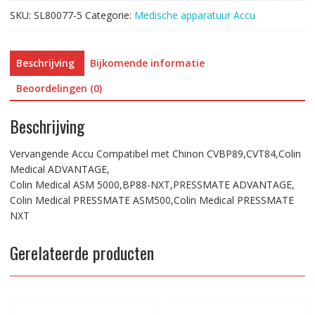
Colin
SKU:
SL80077-5
Categorie:
Medische apparatuur Accu
Medical
ASM
5000,BP88-
Beschrijving
Bijkomende informatie
NXT,PRESSMATE
ADVANTAGE,
Beoordelingen (0)
Colin
Medical
Beschrijving
PRESSMATE
ASM500,Colin
Vervangende Accu Compatibel met Chinon CVBP89,CVT84,Colin
Medical
Medical ADVANTAGE,
PRESSMATE
Colin Medical ASM 5000,BP88-NXT,PRESSMATE ADVANTAGE,
NXT
Colin Medical PRESSMATE ASM500,Colin Medical PRESSMATE
aantal
NXT
Gerelateerde producten