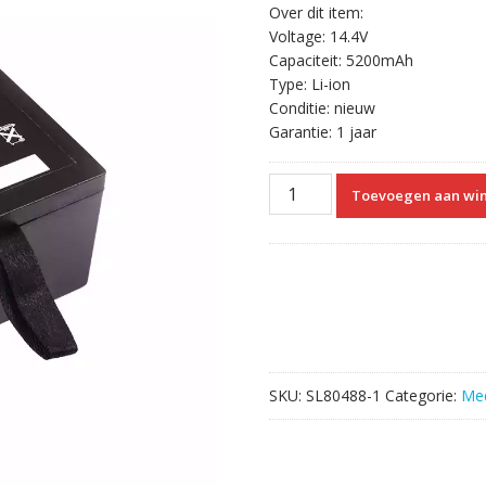
Over dit item:
Voltage: 14.4V
Capaciteit: 5200mAh
Type: Li-ion
Conditie: nieuw
Garantie: 1 jaar
Vervangende
Toevoegen aan wi
Accu
Compatibel
met
EDAN
HYLB-
231
aantal
SKU:
SL80488-1
Categorie:
Med