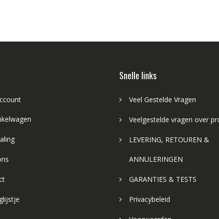
Snelle links
account
Veel Gestelde Vragen
nkelwagen
Veelgestelde vragen over p
aling
LEVERING, RETOUREN &
ons
ANNULERINGEN
ct
GARANTIES & TESTS
lijstje
Privacybeleid