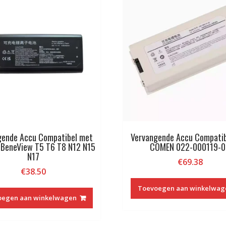
gende Accu Compatibel met
Vervangende Accu Compati
 BeneView T5 T6 T8 N12 N15
COMEN 022-000119-0
N17
€
69.38
€
38.50
Toevoegen aan winkelwag
oegen aan winkelwagen