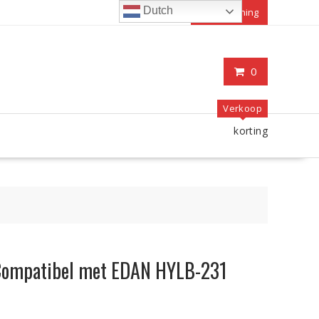
Dutch
Mijn rekening
0
Verkoop
korting
Compatibel met EDAN HYLB-231