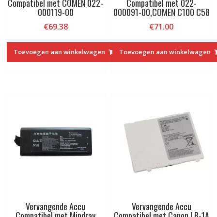
Compatibel met COMEN 022-
Compatibel met 022-
000119-00
000091-00,COMEN C100 C58
€
69.38
€
71.00
Toevoegen aan winkelwagen
Toevoegen aan winkelwagen
Vervangende Accu
Vervangende Accu
Compatibel met Mindray
Compatibel met Canon LB-1A