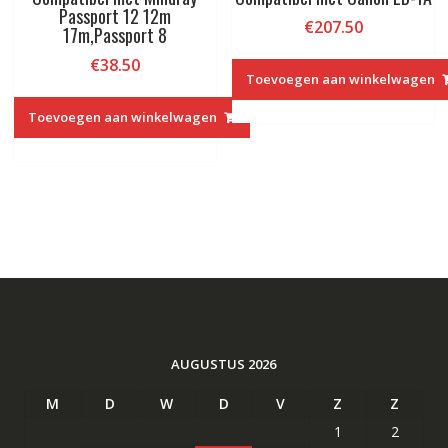
Passport 12 12m
€
207.50
17m,Passport 8
€
38.50
Toevoegen aan winkelwagen
Toevoegen aan winkelwagen
AUGUSTUS 2026
M
D
W
D
V
Z
Z
1
2