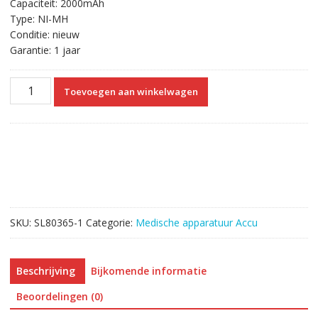
Capaciteit: 2000mAh
Type: NI-MH
Conditie: nieuw
Garantie: 1 jaar
Vervangende
Toevoegen aan winkelwagen
Accu
Compatibel
met
Fukuda
HHR-
16A8W1,Fukuda
ME
Cardisuny
SKU:
SL80365-1
Categorie:
Medische apparatuur Accu
C-
120,ME
C120
Beschrijving
Bijkomende informatie
aantal
Beoordelingen (0)