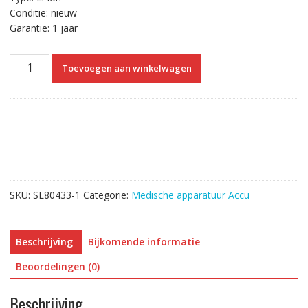
Conditie: nieuw
Garantie: 1 jaar
Vervangende
Toevoegen aan winkelwagen
Accu
Compatibel
met
Guoteng
GF9000
GT9000
aantal
SKU:
SL80433-1
Categorie:
Medische apparatuur Accu
Beschrijving
Bijkomende informatie
Beoordelingen (0)
Beschrijving