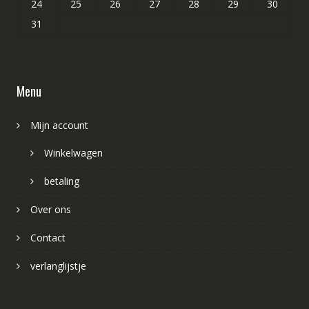
24
25
26
27
28
29
30
31
Menu
Mijn account
Winkelwagen
betaling
Over ons
Contact
verlanglijstje