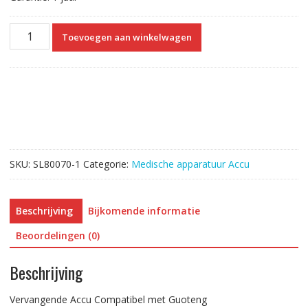
Vervangende
Toevoegen aan winkelwagen
Accu
Compatibel
met
Guoteng
GT2000,GT6000,GT9000,GT9002,GT9003
aantal
SKU:
SL80070-1
Categorie:
Medische apparatuur Accu
Beschrijving
Bijkomende informatie
Beoordelingen (0)
Beschrijving
Vervangende Accu Compatibel met Guoteng