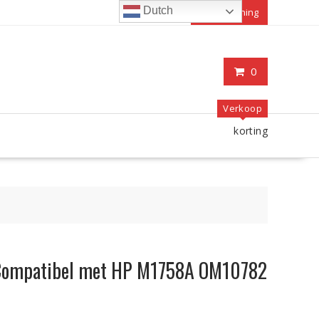
Dutch
Mijn rekening
0
Verkoop
korting
Compatibel met HP M1758A OM10782