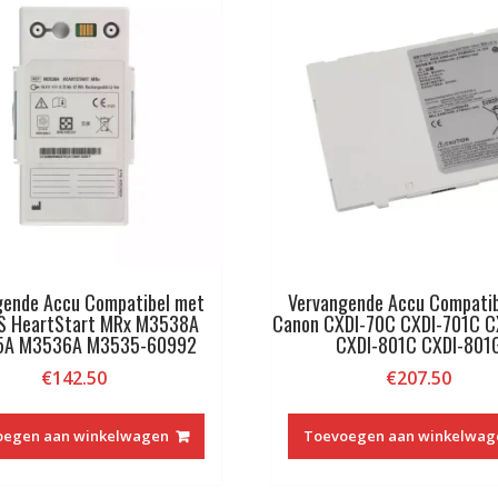
gende Accu Compatibel met
Vervangende Accu Compati
PS HeartStart MRx M3538A
Canon CXDI-70C CXDI-701C C
5A M3536A M3535-60992
CXDI-801C CXDI-801
€
142.50
€
207.50
oegen aan winkelwagen
Toevoegen aan winkelwag