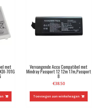
bel met
Vervangende Accu Compatibel met
XDI-701G
Mindray Passport 12 12m 17m,Passport
G
8
€
38.50
en
Toevoegen aan winkelwagen