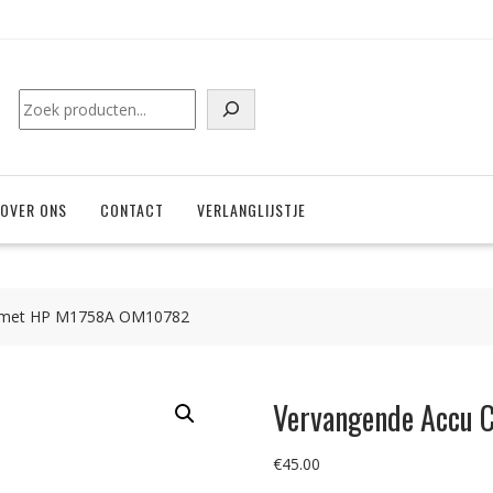
Zoeken
OVER ONS
CONTACT
VERLANGLIJSTJE
l met HP M1758A OM10782
Vervangende Accu 
€
45.00