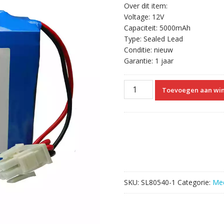
Over dit item:
Voltage: 12V
Capaciteit: 5000mAh
Type: Sealed Lead
Conditie: nieuw
Garantie: 1 jaar
Vervangende
Toevoegen aan wi
Accu
Compatibel
met
HP
M1758A
OM10782
aantal
SKU:
SL80540-1
Categorie:
Med