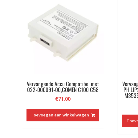
Vervangende Accu Compatibel met
Vervan
022-000091-00,COMEN C100 C58
PHILI
M353
€
71.00
Toevoegen aan winkelwagen
Toev