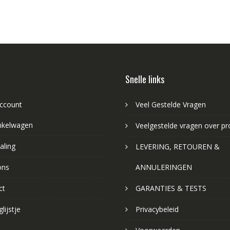
Snelle links
account
Veel Gestelde Vragen
nkelwagen
Veelgestelde vragen over p
aling
LEVERING, RETOUREN &
ons
ANNULERINGEN
ct
GARANTIES & TESTS
lijstje
Privacybeleid