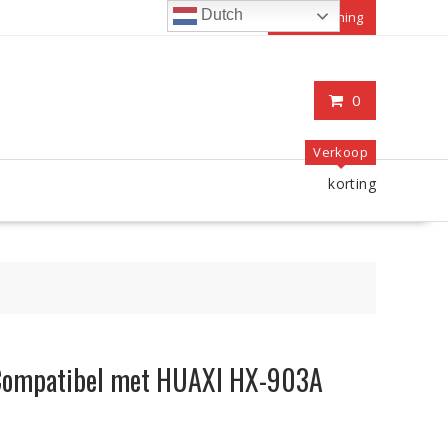
Dutch
Mijn rekening
0
Verkoop
korting
Compatibel met HUAXI HX-903A