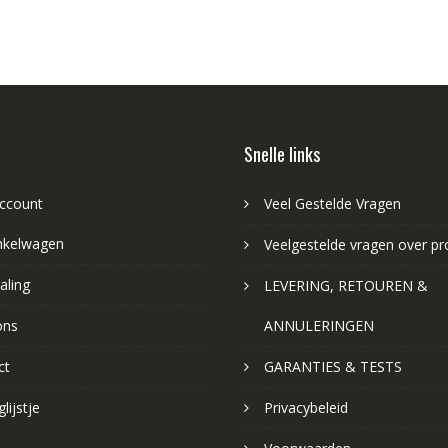
Snelle links
account
Veel Gestelde Vragen
nkelwagen
Veelgestelde vragen over p
aling
LEVERING, RETOUREN &
ons
ANNULERINGEN
ct
GARANTIES & TESTS
lijstje
Privacybeleid