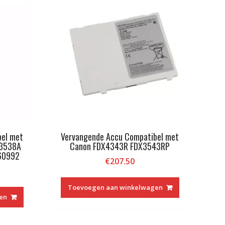
bel met
Vervangende Accu Compatibel met
M3538A
Canon FDX4343R FDX3543RP
60992
€
207.50
Toevoegen aan winkelwagen
en