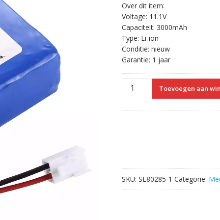
Over dit item:
Voltage: 11.1V
Capaciteit: 3000mAh
Type: Li-ion
Conditie: nieuw
Garantie: 1 jaar
Vervangende
Toevoegen aan wi
Accu
Compatibel
met
HUAXI
HX-
903A
aantal
SKU:
SL80285-1
Categorie:
Med