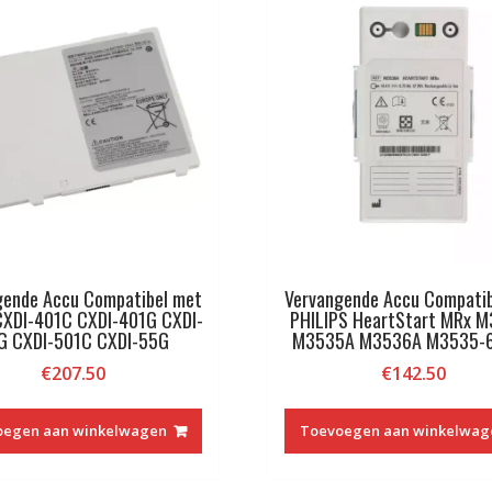
gende Accu Compatibel met
Vervangende Accu Compati
CXDI-401C CXDI-401G CXDI-
PHILIPS HeartStart MRx 
G CXDI-501C CXDI-55G
M3535A M3536A M3535-
€
207.50
€
142.50
oegen aan winkelwagen
Toevoegen aan winkelwag