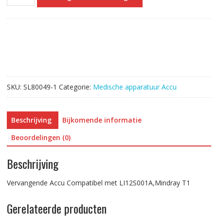
Accu
Compatibel
met
LI12S001A,Mindray
T1
aantal
SKU:
SL80049-1
Categorie:
Medische apparatuur Accu
Beschrijving
Bijkomende informatie
Beoordelingen (0)
Beschrijving
Vervangende Accu Compatibel met LI12S001A,Mindray T1
Gerelateerde producten