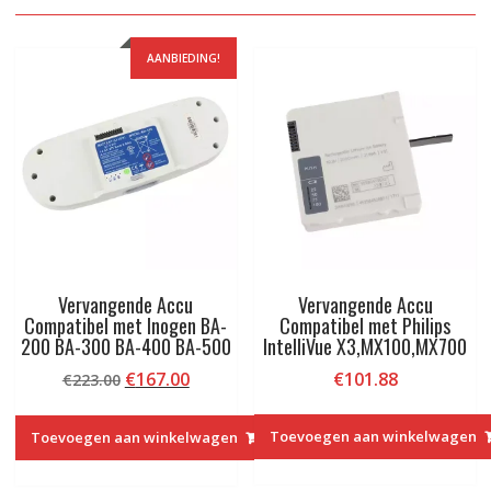
AANBIEDING!
Vervangende Accu
Vervangende Accu
Compatibel met Inogen BA-
Compatibel met Philips
200 BA-300 BA-400 BA-500
IntelliVue X3,MX100,MX700
Oorspronkelijke
Huidige
€
167.00
€
101.88
€
223.00
prijs
prijs
was:
is:
Toevoegen aan winkelwagen
Toevoegen aan winkelwagen
€223.00.
€167.00.