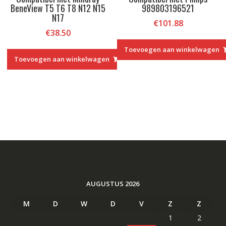
BeneView T5 T6 T8 N12 N15
989803196521
N17
€
101.88
€
38.50
Toevoegen aan winkelwagen
Toevoegen aan winkelwagen
AUGUSTUS 2026
M
D
W
D
V
Z
Z
1
2