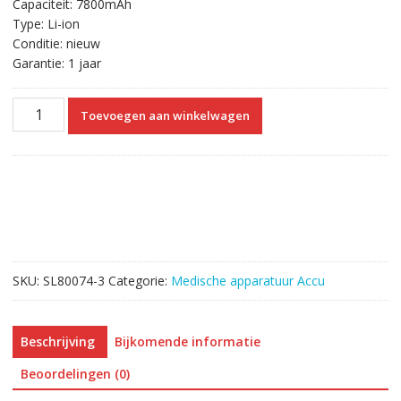
Capaciteit: 7800mAh
Type: Li-ion
Conditie: nieuw
Garantie: 1 jaar
Vervangende
Toevoegen aan winkelwagen
Accu
Compatibel
met
Micron
Transport
GX
GX+,CTG7
GX2
SKU:
SL80074-3
Categorie:
Medische apparatuur Accu
GX3
VX
XT
Beschrijving
Bijkomende informatie
XT2
ZX
Beoordelingen (0)
aantal