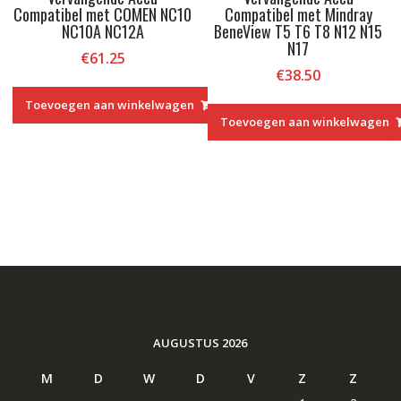
Compatibel met COMEN NC10
Compatibel met Mindray
NC10A NC12A
BeneView T5 T6 T8 N12 N15
N17
€
61.25
€
38.50
Toevoegen aan winkelwagen
Toevoegen aan winkelwagen
AUGUSTUS 2026
M
D
W
D
V
Z
Z