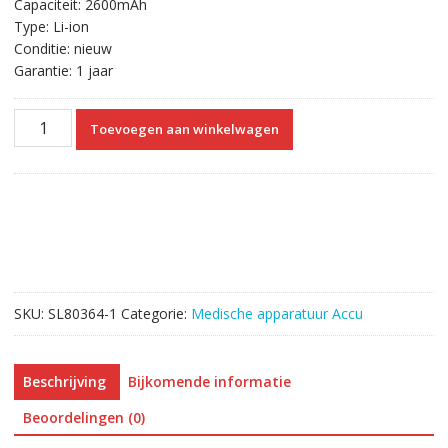
Capaciteit: 2600mAh
Type: Li-ion
Conditie: nieuw
Garantie: 1 jaar
Vervangende
Toevoegen aan winkelwagen
Accu
Compatibel
met
Million
ML1500
LPO155-
14
8V-
SKU:
SL80364-1
Categorie:
Medische apparatuur Accu
2.2AH
FY-
18650LP01555
Beschrijving
Bijkomende informatie
aantal
Beoordelingen (0)