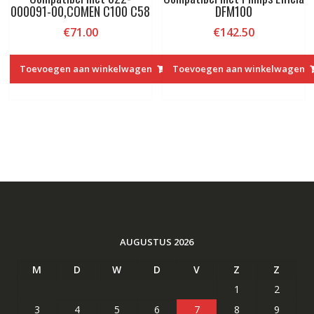
000091-00,COMEN C100 C58
DFM100
€
71.00
€
142.50
Toevoegen aan winkelwagen
Toevoegen aan winkelwagen
AUGUSTUS 2026
M
D
W
D
V
Z
Z
1
2
3
4
5
6
7
8
9