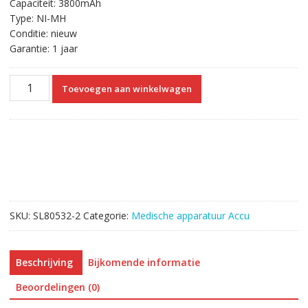
Capaciteit: 3800mAh
Type: NI-MH
Conditie: nieuw
Garantie: 1 jaar
Vervangende
Toevoegen aan winkelwagen
Accu
Compatibel
met
Nellcor
Puritan
Bennett
Inc
N550B,N560,N-
SKU:
SL80532-2
Categorie:
Medische apparatuur Accu
550
aantal
Beschrijving
Bijkomende informatie
Beoordelingen (0)