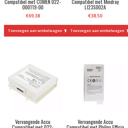
Compatibel met COMEN 022-
Compatibel met Mindray
000119-00
LI23S002A
€
69.38
€
38.50
Toevoegen aan winkelwagen
Toevoegen aan winkelwagen
Vervangende Accu
Vervangende Accu
Compatibel met 022-
Compatibel met Philips Efficia