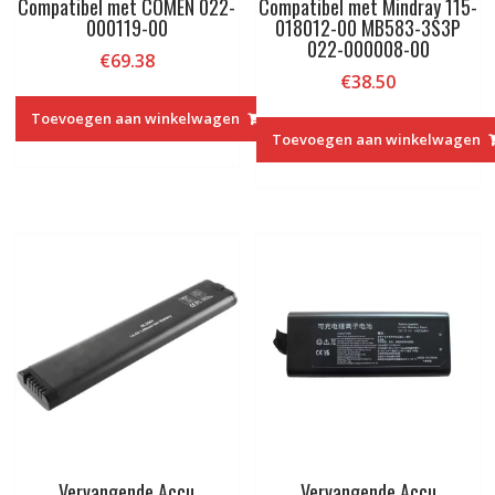
Compatibel met COMEN 022-
Compatibel met Mindray 115-
000119-00
018012-00 MB583-3S3P
022-000008-00
€
69.38
€
38.50
Toevoegen aan winkelwagen
Toevoegen aan winkelwagen
Vervangende Accu
Vervangende Accu