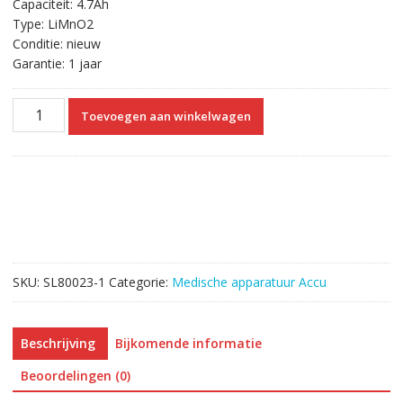
Capaciteit: 4.7Ah
Type: LiMnO2
Conditie: nieuw
Garantie: 1 jaar
Vervangende
Toevoegen aan winkelwagen
Accu
Compatibel
met
Philips
HeartStart
FR3
AED
989803150161
SKU:
SL80023-1
Categorie:
Medische apparatuur Accu
453564594921
aantal
Beschrijving
Bijkomende informatie
Beoordelingen (0)