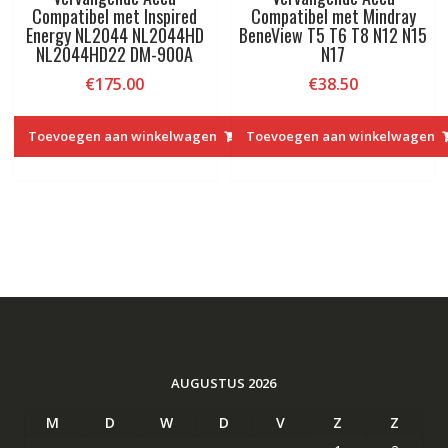
Compatibel met Inspired
Compatibel met Mindray
Energy NL2044 NL2044HD
BeneView T5 T6 T8 N12 N15
NL2044HD22 DM-900A
N17
€
175.00
€
38.50
Toevoegen aan winkelwagen
Toevoegen aan winkelwagen
AUGUSTUS 2026
M
D
W
D
V
Z
Z