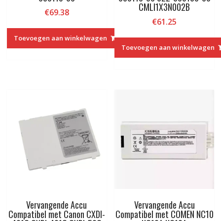
CMLI1X3N002B
€
69.38
€
61.25
Toevoegen aan winkelwagen
Toevoegen aan winkelwagen
Vervangende Accu
Vervangende Accu
Compatibel met Canon CXDI-
Compatibel met COMEN NC10