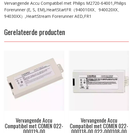
Vervangende Accu Compatibel met Philips M2720-64001,Philips
Forerunner (E, S, EM),HeartStartFR（940010XX、940020XX、
94030XX）,HeartStream Forerunner AED,FR1
Gerelateerde producten
Vervangende Accu
Vervangende Accu
Compatibel met COMEN 022-
Compatibel met COMEN 022-
000119-00
000118-00 022-000108-00