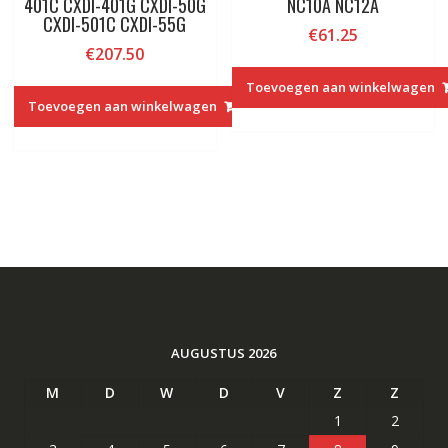
401C CXDI-401G CXDI-50G
NC10A NC12A
CXDI-501C CXDI-55G
€
61.25
€
207.50
Toevoegen aan winkelwagen
Toevoegen aan winkelwagen
AUGUSTUS 2026
M
D
W
D
V
Z
Z
1
2