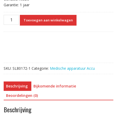
Garantie: 1 jaar
Vervangende
Toevoegen aan winkelwagen
Accu
Compatibel
met
Philips
M2720-
64001
aantal
SKU:
SL80172-1
Categorie:
Medische apparatuur Accu
Beschrijving
Bijkomende informatie
Beoordelingen (0)
Beschrijving