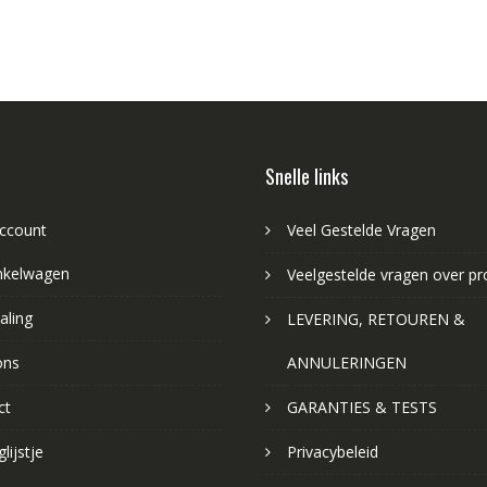
Snelle links
account
Veel Gestelde Vragen
nkelwagen
Veelgestelde vragen over p
aling
LEVERING, RETOUREN &
ons
ANNULERINGEN
ct
GARANTIES & TESTS
lijstje
Privacybeleid