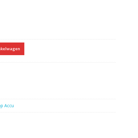
nkelwagen
op Accu