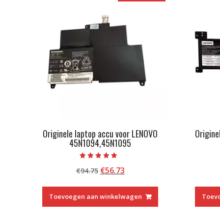
Originele laptop accu voor LENOVO
Origine
45N1094,45N1095
Beoordeeld met
Oorspronkelijke
Huidige
€
56.73
€
94.75
5.00
van 5
prijs
prijs
was:
is:
Toevoegen aan winkelwagen
Toev
€94.75.
€56.73.