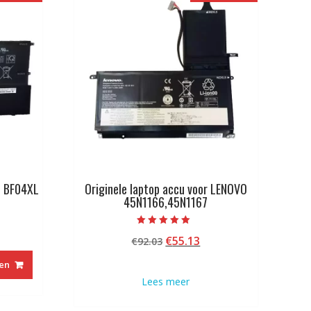
P BF04XL
Originele laptop accu voor LENOVO
45N1166,45N1167
kelijke
idige
Beoordeeld met
Oorspronkelijke
Huidige
€
55.13
js
€
92.03
5.00
van 5
prijs
prijs
en
was:
is:
6.73.
Lees meer
€92.03.
€55.13.