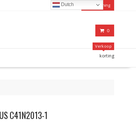
Dutch
Mijn rekening
0
Verkoop
korting
ASUS C41N2013-1