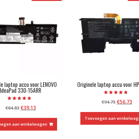
le laptop accu voor LENOVO
Originele laptop accu voor H
IdeaPad 330-15ARR
Beoordeeld
Oorspron
Hu
€
56.73
€
94.75
met
Beoordeeld met
4.50
Oorspronkelijke
Huidige
€
39.13
€
64.83
prijs
pri
5.00
van 5
van 5
prijs
prijs
was:
is:
Toevoegen aan winkelwag
was:
is:
€94.75.
€5
oegen aan winkelwagen
€64.83.
€39.13.