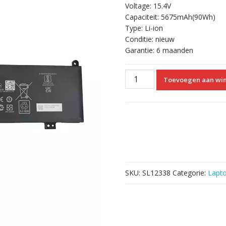
Voltage: 15.4V
Capaciteit: 5675mAh(90Wh)
Type: Li-ion
Conditie: nieuw
Garantie: 6 maanden
laptop
Toevoegen aan wi
accu
voor
ASUS
C41N2013-
1
aantal
SKU:
SL12338
Categorie:
Lapt