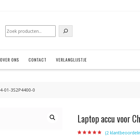
Zoeken
OVER ONS
CONTACT
VERLANGLIJSTJE
14-01-3S2P4400-0
Laptop accu voor 
(
2
klantbeoordeli
Beoordeling
2