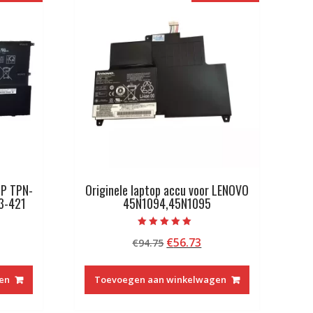
HP TPN-
Originele laptop accu voor LENOVO
3-421
45N1094,45N1095
Beoordeeld met
kelijke
idige
Oorspronkelijke
Huidige
€
56.73
€
94.75
5.00
van 5
js
prijs
prijs
was:
is:
en
Toevoegen aan winkelwagen
6.73.
€94.75.
€56.73.