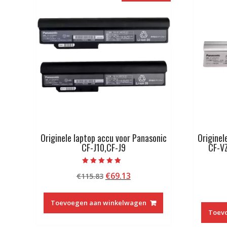
Originele laptop accu voor Panasonic
Originel
CF-J10,CF-J9
CF-V
Beoordeeld met
Oorspronkelijke
Huidige
€
69.13
€
115.83
5.00
van 5
prijs
prijs
was:
is:
Toevoegen aan winkelwagen
€115.83.
€69.13.
Toev