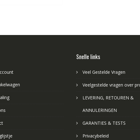
Snelle links
account
Veel Gestelde Vragen
nkelwagen
Veelgestelde vragen over p
aling
LEVERING, RETOUREN &
ons
ANNULERINGEN
ct
GARANTIES & TESTS
lijstje
Privacybeleid