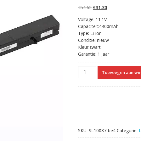
4.50
op 5
gebaseerd op
Oorspronkelijke
Huidige
€
54.62
€
31.30
klantbeoordelin
gen
prijs
prijs
Voltage: 11.1V
was:
is:
Capaciteit:4400mAh
€54.62.
€31.30.
Type: Li-ion
Conditie: nieuw
Kleur:zwart
Garantie: 1 jaar
Laptop
Toevoegen aan wi
accu
voor
ChiliGreen
A14-
01-
3S2P4400-
0
aantal
SKU:
SL10087-be4
Categorie: