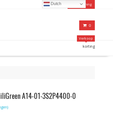
Dutch
Mijn rekening
0
Verkoop
korting
ChiliGreen A14-01-3S2P4400-0
ngen)