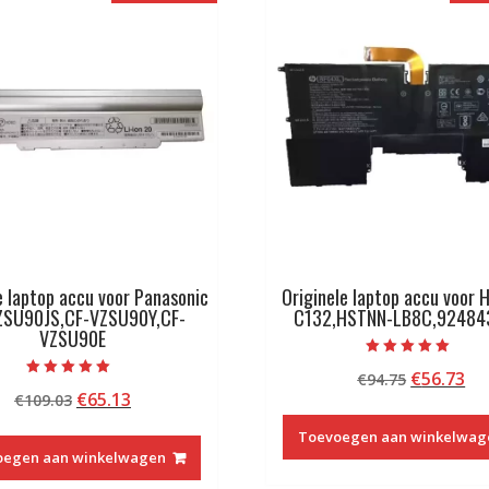
e laptop accu voor Panasonic
Originele laptop accu voor 
ZSU90JS,CF-VZSU90Y,CF-
C132,HSTNN-LB8C,92484
VZSU90E
Beoordeeld met
Oorspron
Hu
€
56.73
€
94.75
5.00
Beoordeeld met
van 5
Oorspronkelijke
Huidige
€
65.13
€
109.03
prijs
pri
5.00
van 5
prijs
prijs
was:
is:
Toevoegen aan winkelwag
was:
is:
€94.75.
€5
oegen aan winkelwagen
€109.03.
€65.13.