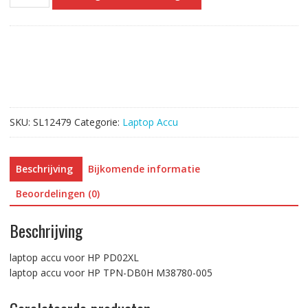
accu
voor
HP
PD02XL
aantal
SKU:
SL12479
Categorie:
Laptop Accu
Beschrijving
Bijkomende informatie
Beoordelingen (0)
Beschrijving
laptop accu voor HP PD02XL
laptop accu voor HP TPN-DB0H M38780-005