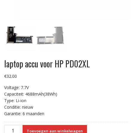
laptop accu voor HP PD02XL
€
32.00
Voltage: 7.7V
Capaciteit: 4688mAh(38Wh)
Type: Li-ion
Conditie: nieuw
Garantie: 6 maanden
laptop
Toevoegen aan winkelwagen