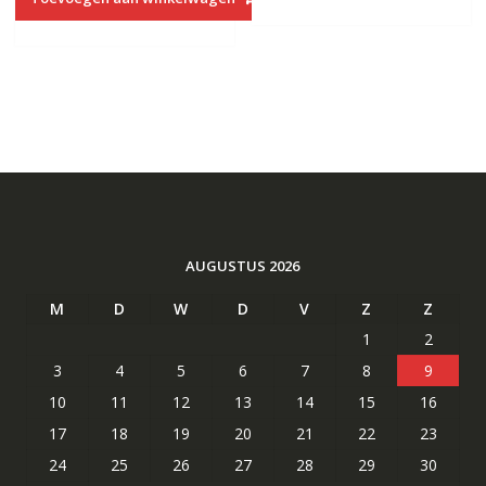
€74.35.
€44.73.
AUGUSTUS 2026
M
D
W
D
V
Z
Z
1
2
3
4
5
6
7
8
9
10
11
12
13
14
15
16
17
18
19
20
21
22
23
24
25
26
27
28
29
30