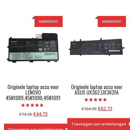
AANBIEDING!
AANBIEDING!
Originele laptop accu voor
Originele laptop accu voor
LENOVO
ASUS UX362,UX362FA
45N1089,45N1090,45N1091
Beoordeeld met
Oorspronkelij
Huidige
€
62.73
€
104.95
5.00
Beoordeeld
van 5
Oorspronkelijke
Huidige
€
44.73
€
74.35
prijs
prijs
met
4.50
prijs
prijs
was:
is:
van 5
Toevoegen aan winkelwagen
was:
is:
€104.95.
€62.73.
Toevoegen aan winkelwagen