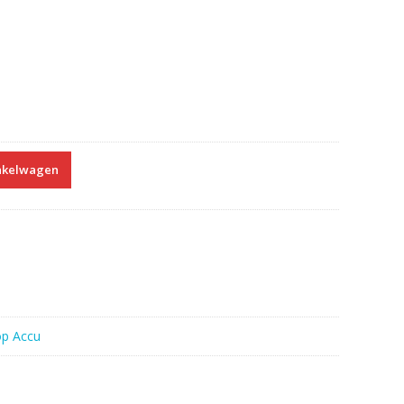
nkelwagen
TD001B,STD002A
op Accu