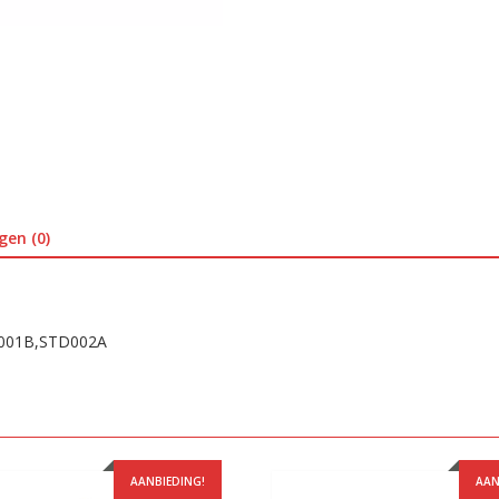
gen (0)
D001B,STD002A
AANBIEDING!
AAN