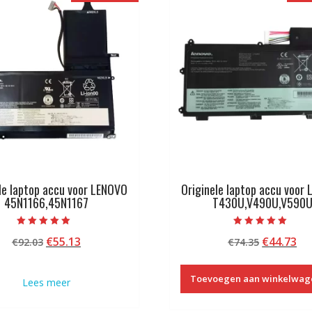
le laptop accu voor LENOVO
Originele laptop accu voor
45N1166,45N1167
T430U,V490U,V590
Beoordeeld met
Beoordeeld met
Oorspronkelijke
Huidige
Oorspron
Hu
€
55.13
€
44.73
€
92.03
€
74.35
5.00
5.00
van 5
van 5
prijs
prijs
prijs
pri
was:
is:
was:
is:
Toevoegen aan winkelwag
Lees meer
€92.03.
€55.13.
€74.35.
€4