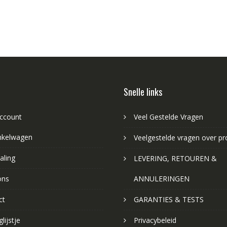
Snelle links
account
Veel Gestelde Vragen
nkelwagen
Veelgestelde vragen over p
aling
LEVERING, RETOUREN &
ons
ANNULERINGEN
ct
GARANTIES & TESTS
lijstje
Privacybeleid