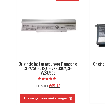
Originele laptop accu voor Panasonic
Origine
CF-VZSU90JS,CF-VZSU90Y,CF-
VZSU90E
Beoordeeld met
Oorspronkelijke
Huidige
€
65.13
€
109.03
5.00
van 5
prijs
prijs
was:
is:
Toevoegen aan winkelwagen
€109.03.
€65.13.