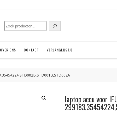
Zoeken
OVER ONS
CONTACT
VERLANGLIJSTJE
183,35454224,STD002B,STD001B,STD002A
laptop accu voor I
299183,35454224