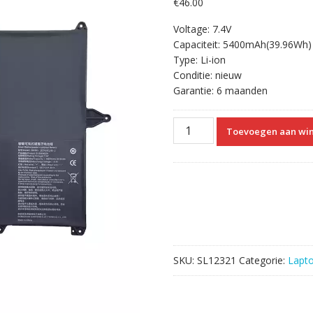
€
46.00
Voltage: 7.4V
Capaciteit: 5400mAh(39.96Wh)
Type: Li-ion
Conditie: nieuw
Garantie: 6 maanden
laptop
Toevoegen aan wi
accu
voor
IFUNK
299183,35454224,STD002B,S
aantal
SKU:
SL12321
Categorie:
Lapt