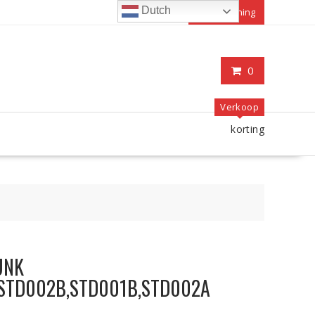
Dutch
Mijn rekening
0
Verkoop
korting
FUNK
,STD002B,STD001B,STD002A