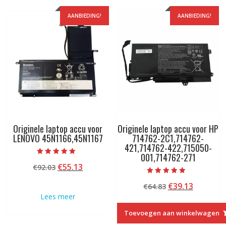
AANBIEDING!
AANBIEDING!
Originele laptop accu voor
Originele laptop accu voor HP
LENOVO 45N1166,45N1167
714762-2C1,714762-
421,714762-422,715050-
001,714762-271
Beoordeeld met
Oorspronkelijke
Huidige
€
55.13
€
92.03
5.00
van 5
prijs
prijs
Beoordeeld met
Oorspronkelij
Huidige
€
39.13
€
64.83
5.00
was:
is:
van 5
prijs
prijs
Lees meer
€92.03.
€55.13.
was:
is:
Toevoegen aan winkelwagen
€64.83.
€39.13.