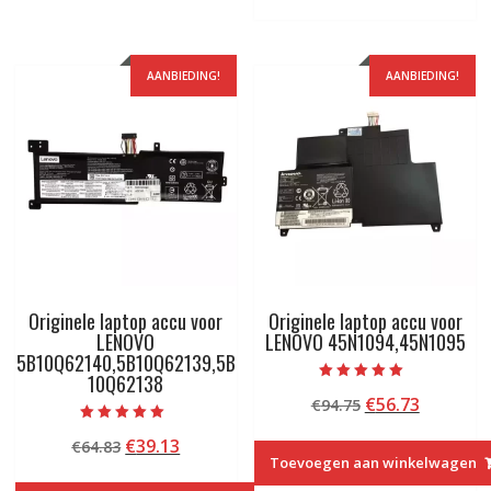
AANBIEDING!
AANBIEDING!
Originele laptop accu voor
Originele laptop accu voor
LENOVO
LENOVO 45N1094,45N1095
5B10Q62140,5B10Q62139,5B
10Q62138
Beoordeeld met
Oorspronkelij
Huidige
€
56.73
€
94.75
5.00
van 5
prijs
prijs
Beoordeeld met
Oorspronkelijke
Huidige
€
39.13
€
64.83
5.00
was:
is:
van 5
Toevoegen aan winkelwagen
prijs
prijs
€94.75.
€56.73.