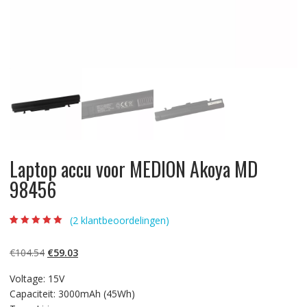
Laptop accu voor MEDION Akoya MD
98456
(
2
klantbeoordelingen)
Beoordeling
2
5.00
op 5
gebaseerd op
Oorspronkelijke
Huidige
€
104.54
€
59.03
klantbeoordelinge
n
prijs
prijs
Voltage: 15V
was:
is:
Capaciteit: 3000mAh (45Wh)
€104.54.
€59.03.