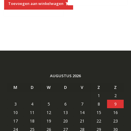
was:
is:
Toevoegen aan winkelwagen
€64.83.
€39.13.
AUGUSTUS 2026
M
D
W
D
V
Z
Z
1
2
3
4
5
6
7
8
9
10
11
12
13
14
15
16
17
18
19
20
21
22
23
24
25
26
27
28
29
30