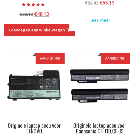
Oorspronkelij
Huidige
€
55.13
€
92.03
5.00
van 5
prijs
prijs
Beoordeeld
Oorspronkelijke
Huidige
€
48.13
€
80.13
met
was:
is:
4.50
prijs
prijs
Lees meer
€92.03.
€55.13.
van 5
was:
is:
Toevoegen aan winkelwagen
€80.13.
€48.13.
AANBIEDING!
AANBIEDING!
Originele laptop accu voor
Originele laptop accu voor
LENOVO
Panasonic CF-J10,CF-J9