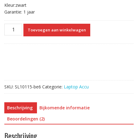
Kleur:zwart
Garantie: 1 jaar
Originele
Toevoegen aan winkelwagen
laptop
accu
voor
ACER
AS10D71
aantal
SKU:
SL10115-be6
Categorie:
Laptop Accu
Beschrijving
Bijkomende informatie
Beoordelingen (2)
Beschrijving