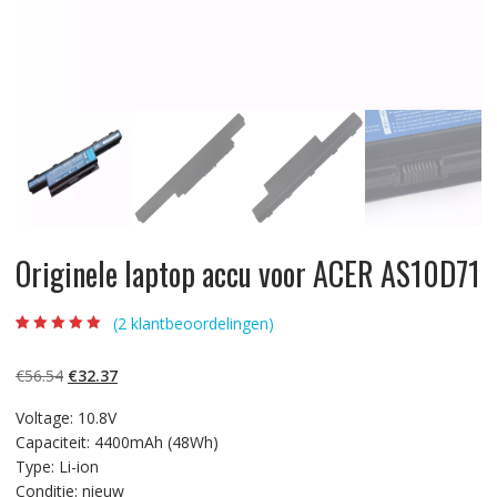
Originele laptop accu voor ACER AS10D71
(
2
klantbeoordelingen)
Beoordeling
2
5.00
op 5
gebaseerd op
Oorspronkelijke
Huidige
€
56.54
€
32.37
klantbeoordelinge
n
prijs
prijs
Voltage: 10.8V
was:
is:
Capaciteit: 4400mAh (48Wh)
€56.54.
€32.37.
Type: Li-ion
Conditie: nieuw