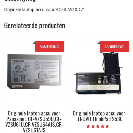
Originele laptop accu voor ACER AS10D71
Gerelateerde producten
AANBIEDING!
AANBIEDING!
Originele laptop accu voor
Originele laptop accu voor
Panasonic CF-VZSU59U,CF-
LENOVO ThinkPad S530
VZSU61U,CF-VZSU64AJS,CF-
VZSU61AJS
Beoordeeld met