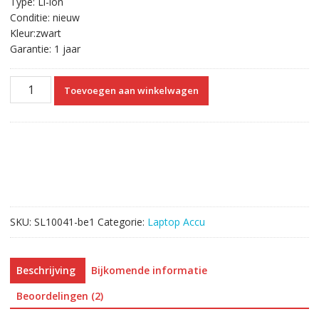
Type: Li-ion
Conditie: nieuw
Kleur:zwart
Garantie: 1 jaar
Originele
Toevoegen aan winkelwagen
laptop
accu
voor
ASUS
A31N1302
aantal
SKU:
SL10041-be1
Categorie:
Laptop Accu
Beschrijving
Bijkomende informatie
Beoordelingen (2)