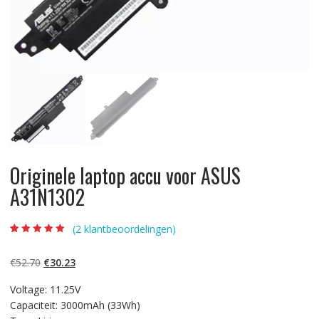
Originele laptop accu voor ASUS
A31N1302
(
2
klantbeoordelingen)
Beoordeling
2
5.00
op 5
gebaseerd op
Oorspronkelijke
Huidige
€
52.70
€
30.23
klantbeoordelinge
n
prijs
prijs
Voltage: 11.25V
was:
is:
Capaciteit: 3000mAh (33Wh)
€52.70.
€30.23.