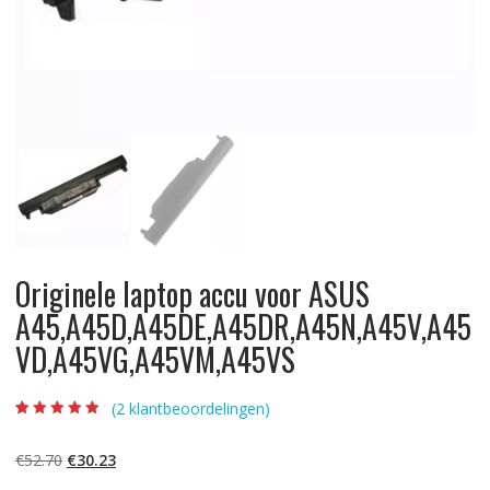
Originele laptop accu voor ASUS
A45,A45D,A45DE,A45DR,A45N,A45V,A45
VD,A45VG,A45VM,A45VS
(
2
klantbeoordelingen)
Beoordeling
2
4.50
op 5
gebaseerd op
Oorspronkelijke
Huidige
€
52.70
€
30.23
klantbeoordelin
gen
prijs
prijs