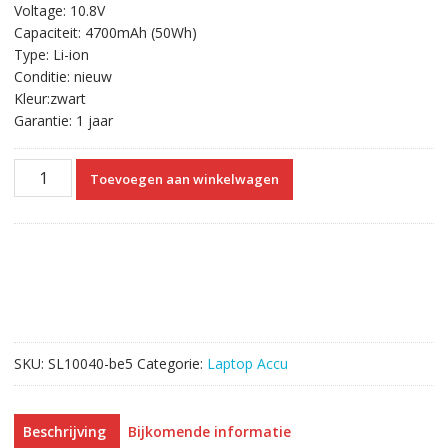
Voltage: 10.8V
was:
is:
Capaciteit: 4700mAh (50Wh)
€52.70.
€30.23.
Type: Li-ion
Conditie: nieuw
Kleur:zwart
Garantie: 1 jaar
Originele
Toevoegen aan winkelwagen
laptop
accu
voor
ASUS
A45,A45D,A45DE,A45DR,A45N,A45V,A45VD,A45VG,A45VM,A45VS
aantal
SKU:
SL10040-be5
Categorie:
Laptop Accu
Beschrijving
Bijkomende informatie