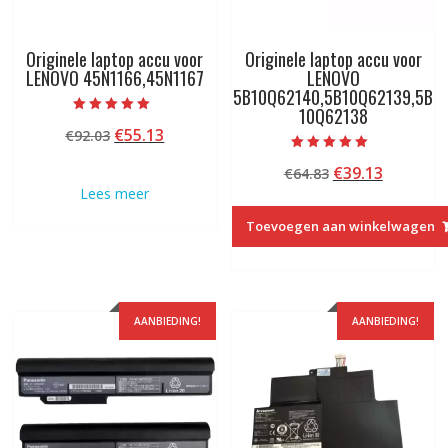
Originele laptop accu voor
Originele laptop accu voor
LENOVO 45N1166,45N1167
LENOVO
5B10Q62140,5B10Q62139,5B
10Q62138
Beoordeeld met
Oorspronkelijke
Huidige
€
55.13
€
92.03
5.00
van 5
prijs
prijs
Beoordeeld met
Oorspronkelij
Huidige
€
39.13
€
64.83
5.00
was:
is:
van 5
prijs
prijs
Lees meer
€92.03.
€55.13.
was:
is:
Toevoegen aan winkelwagen
€64.83.
€39.13.
AANBIEDING!
AANBIEDING!