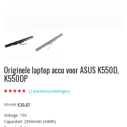
Originele laptop accu voor ASUS K550D,
K550DP
(
2
klantbeoordelingen)
Beoordeling
2
4.50
op 5
gebaseerd op
Oorspronkelijke
Huidige
€
53.85
€
30.87
klantbeoordelin
gen
prijs
prijs
Voltage: 15V
was:
is:
Capaciteit: 2950mAh (44Wh)
€53.85.
€30.87.