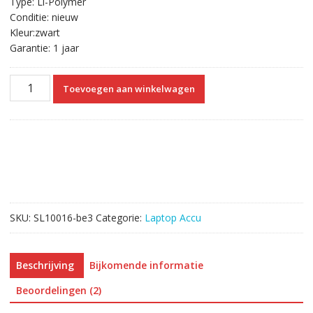
Type: Li-Polymer
Conditie: nieuw
Kleur:zwart
Garantie: 1 jaar
Originele
Toevoegen aan winkelwagen
laptop
accu
voor
ASUS
K550D,
K550DP
aantal
SKU:
SL10016-be3
Categorie:
Laptop Accu
Beschrijving
Bijkomende informatie
Beoordelingen (2)