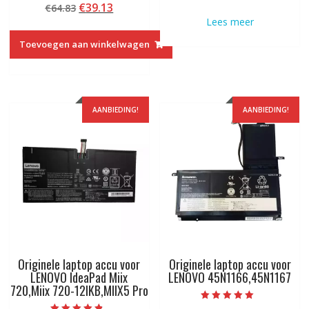
Oorspronkelijke
Huidige
€
39.13
€
64.83
5.00
was:
is:
van 5
prijs
prijs
Lees meer
€92.03.
€55.13.
was:
is:
Toevoegen aan winkelwagen
€64.83.
€39.13.
AANBIEDING!
AANBIEDING!
Originele laptop accu voor
Originele laptop accu voor
LENOVO IdeaPad Miix
LENOVO 45N1166,45N1167
720,Miix 720-12IKB,MIIX5 Pro
Beoordeeld met