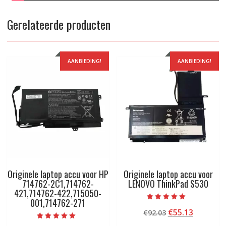
Gerelateerde producten
AANBIEDING!
AANBIEDING!
Originele laptop accu voor HP
Originele laptop accu voor
714762-2C1,714762-
LENOVO ThinkPad S530
421,714762-422,715050-
001,714762-271
Beoordeeld met
Oorspronkelij
Huidige
€
55.13
€
92.03
5.00
van 5
prijs
prijs
Beoordeeld met