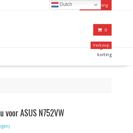
Dutch
Mijn rekening
0
Verkoop
korting
ccu voor ASUS N752VW
ngen)