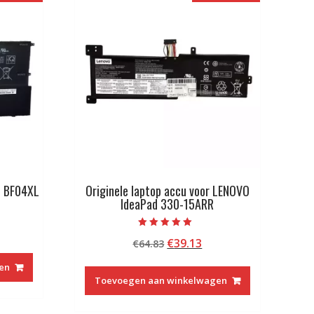
P BF04XL
Originele laptop accu voor LENOVO
IdeaPad 330-15ARR
kelijke
idige
Beoordeeld met
Oorspronkelijke
Huidige
€
39.13
js
€
64.83
5.00
van 5
prijs
prijs
en
was:
is:
6.73.
Toevoegen aan winkelwagen
€64.83.
€39.13.