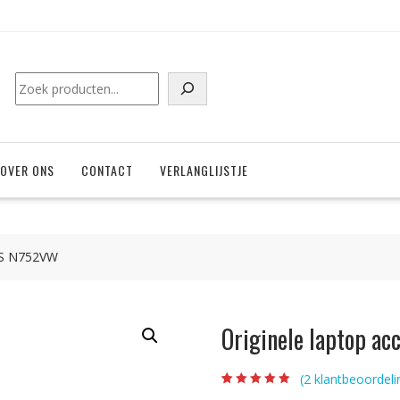
Zoeken
OVER ONS
CONTACT
VERLANGLIJSTJE
SUS N752VW
Originele laptop a
(
2
klantbeoordeli
Beoordeling
2