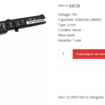
4.50
op 5
gebaseerd op
Oorspronkelijke
Huidige
€
66.14
€
37.70
klantbeoordelin
gen
prijs
prijs
Voltage: 15V
was:
is:
Capaciteit: 3200mAh (48Wh)
€66.14.
€37.70.
Type: Li-ion
Conditie: nieuw
Kleur:zwart
Garantie: 1 jaar
Originele
Toevoegen aan wi
laptop
accu
voor
ASUS
N752VW
aantal
SKU:
SL10057-be12
Categorie