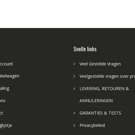
Snelle links
account
Veel Gestelde Vragen
nkelwagen
Veelgestelde vragen over p
aling
LEVERING, RETOUREN &
ons
ANNULERINGEN
ct
GARANTIES & TESTS
lijstje
Privacybeleid