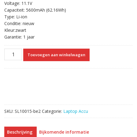
Voltage: 11.1V
was:
is:
Capaciteit: 5600mAh (62.16Wh)
€85.34.
€48.37.
Type: Li-ion
Conditie: nieuw
Kleur:zwart
Garantie: 1 jaar
Originele
Toevoegen aan winkelwagen
laptop
accu
voor
CLEVO
6-
87-
W650S-
4E7,
SKU:
SL10015-be2
Categorie:
Laptop Accu
6-
87-
W650S-
Beschrijving
Bijkomende informatie
4D4A2,