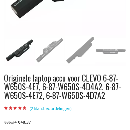
Originele laptop accu voor CLEVO 6-87-
W650S-4E7, 6-87-W650S-4D4A2, 6-87-
W650S-4E72, 6-87-W650S-4D7A2
(
2
klantbeoordelingen)
Beoordeling
2
4.50
op 5
gebaseerd op
Oorspronkelijke
Huidige
€
85.34
€
48.37
klantbeoordelin
gen
prijs
prijs