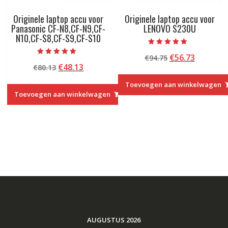
Originele laptop accu voor
Originele laptop accu voor
Panasonic CF-N8,CF-N9,CF-
LENOVO S230U
N10,CF-S8,CF-S9,CF-S10
Beoordeeld
Oorspronkelij
Huidige
€
56.73
€
94.75
met
Beoordeeld met
4.50
Oorspronkelijke
Huidige
€
48.13
€
80.13
prijs
prijs
5.00
van 5
van 5
prijs
prijs
was:
is:
Toevoegen aan winkelwagen
was:
is:
€94.75.
€56.73.
Toevoegen aan winkelwagen
€80.13.
€48.13.
AUGUSTUS 2026