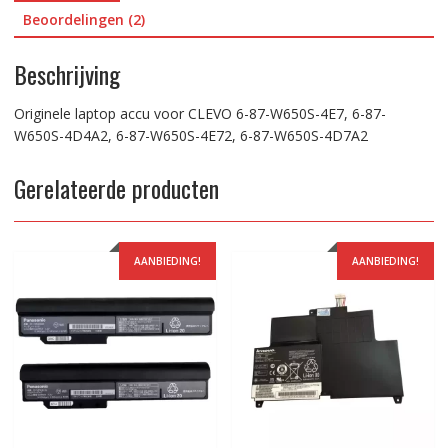
6-
Beoordelingen (2)
87-
W650S-
Beschrijving
4E72,
6-
Originele laptop accu voor CLEVO 6-87-W650S-4E7, 6-87-
87-
W650S-4D4A2, 6-87-W650S-4E72, 6-87-W650S-4D7A2
W650S-
4D7A2
Gerelateerde producten
aantal
AANBIEDING!
AANBIEDING!