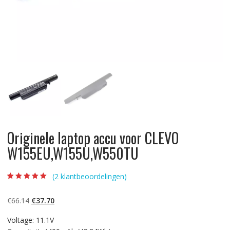
Originele laptop accu voor CLEVO
W155EU,W155U,W550TU
(
2
klantbeoordelingen)
Beoordeling
2
5.00
op 5
gebaseerd op
Oorspronkelijke
Huidige
€
66.14
€
37.70
klantbeoordelinge
n
prijs
prijs
Voltage: 11.1V
was:
is: