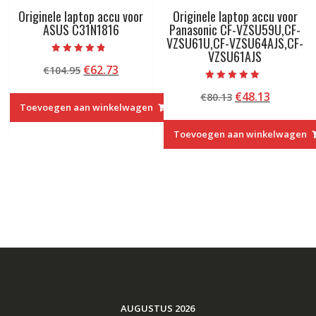
Originele laptop accu voor
Originele laptop accu voor
ASUS C31N1816
Panasonic CF-VZSU59U,CF-
VZSU61U,CF-VZSU64AJS,CF-
VZSU61AJS
Beoordeeld
Oorspronkelijke
Huidige
€
62.73
€
104.95
met
4.50
prijs
prijs
van 5
Beoordeeld
Oorspronkelij
Huidige
€
48.13
€
80.13
met
was:
is:
4.50
Toevoegen aan winkelwagen
prijs
prijs
€104.95.
€62.73.
van 5
was:
is:
Toevoegen aan winkelwagen
€80.13.
€48.13.
AUGUSTUS 2026