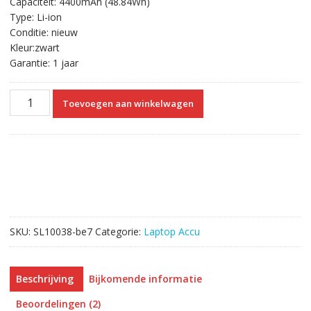
Capaciteit: 4400mAh (48.84Wh)
€66.14.
€37.70.
Type: Li-ion
Conditie: nieuw
Kleur:zwart
Garantie: 1 jaar
Originele
Toevoegen aan winkelwagen
laptop
accu
voor
CLEVO
W155EU,W155U,W550TU
aantal
SKU:
SL10038-be7
Categorie:
Laptop Accu
Beschrijving
Bijkomende informatie
Beoordelingen (2)