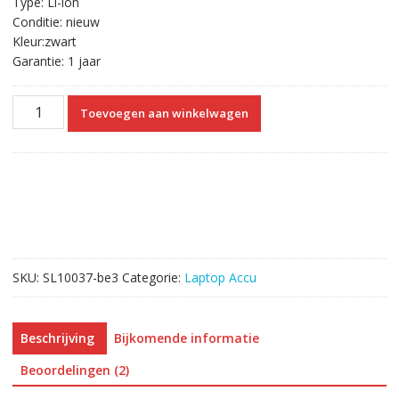
Type: Li-ion
Conditie: nieuw
Kleur:zwart
Garantie: 1 jaar
Originele
Toevoegen aan winkelwagen
laptop
accu
voor
DELL
9TCXN,9T48V,965YT
aantal
SKU:
SL10037-be3
Categorie:
Laptop Accu
Beschrijving
Bijkomende informatie
Beoordelingen (2)