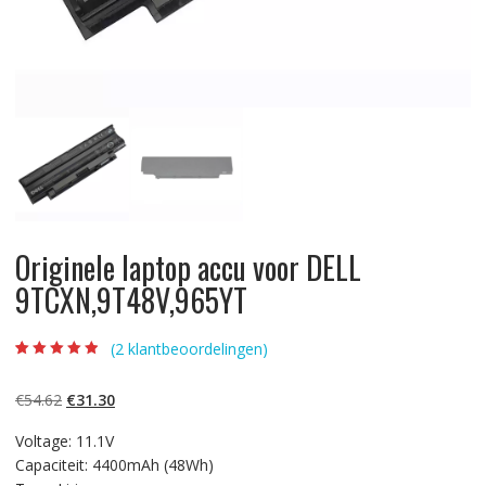
Originele laptop accu voor DELL
9TCXN,9T48V,965YT
(
2
klantbeoordelingen)
Beoordeling
2
4.50
op 5
gebaseerd op
Oorspronkelijke
Huidige
€
54.62
€
31.30
klantbeoordelin
gen
prijs
prijs
Voltage: 11.1V
was:
is:
Capaciteit: 4400mAh (48Wh)
€54.62.
€31.30.