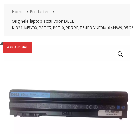
Home
Producten
Originele laptop accu voor DELL
KJ321,M5Y0X,P8TC7,P9TJ0,PRRRF,T54F3,YKF0M,04NW9,05G
AANBIEDING!