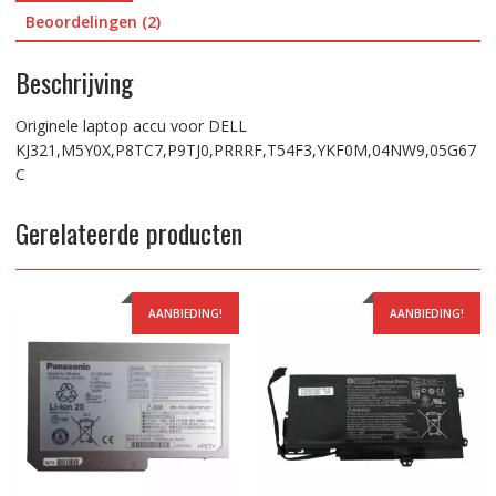
Beoordelingen (2)
Beschrijving
Originele laptop accu voor DELL
KJ321,M5Y0X,P8TC7,P9TJ0,PRRRF,T54F3,YKF0M,04NW9,05G67
C
Gerelateerde producten
AANBIEDING!
AANBIEDING!