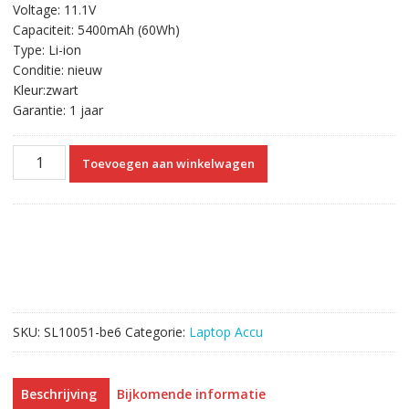
Voltage: 11.1V
was:
is:
Capaciteit: 5400mAh (60Wh)
€61.92.
€35.35.
Type: Li-ion
Conditie: nieuw
Kleur:zwart
Garantie: 1 jaar
Originele
Toevoegen aan winkelwagen
laptop
accu
voor
DELL
KJ321,M5Y0X,P8TC7,P9TJ0,PRRRF,T54F3,YKF0M,04NW9,05G67C
aantal
SKU:
SL10051-be6
Categorie:
Laptop Accu
Beschrijving
Bijkomende informatie