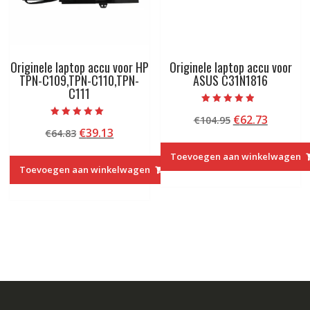
Originele laptop accu voor HP
Originele laptop accu voor
TPN-C109,TPN-C110,TPN-
ASUS C31N1816
C111
Beoordeeld
Oorspronkelij
Huidige
€
62.73
€
104.95
met
Beoordeeld met
4.50
Oorspronkelijke
Huidige
€
39.13
€
64.83
prijs
prijs
5.00
van 5
van 5
prijs
prijs
was:
is:
Toevoegen aan winkelwagen
was:
is:
€104.95.
€62.73.
Toevoegen aan winkelwagen
€64.83.
€39.13.