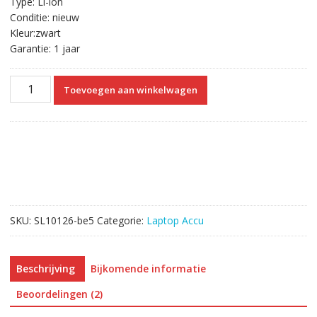
Type: Li-ion
Conditie: nieuw
Kleur:zwart
Garantie: 1 jaar
Originele
Toevoegen aan winkelwagen
laptop
accu
voor
DELL
XPS
13
L321X
aantal
SKU:
SL10126-be5
Categorie:
Laptop Accu
Beschrijving
Bijkomende informatie
Beoordelingen (2)