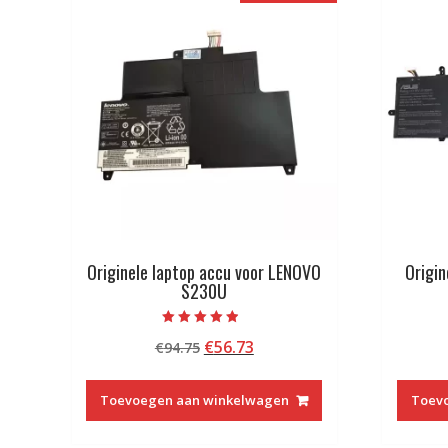
Originele laptop accu voor LENOVO
Origin
S230U
Beoordeeld
Oorspronkelijke
Huidige
€
56.73
€
94.75
met
4.50
prijs
prijs
van 5
was:
is:
Toevoegen aan winkelwagen
Toev
€94.75.
€56.73.