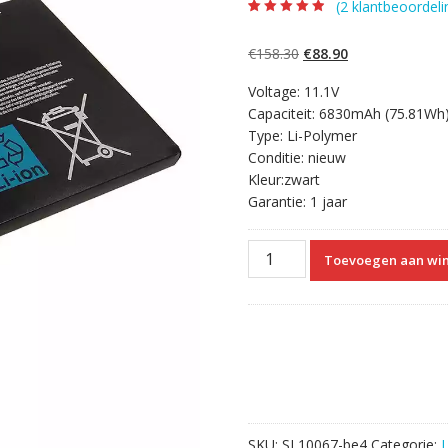
(
2
klantbeoordeli
Beoordeling
2
4.50
op 5
gebaseerd op
Oorspronkelijke
Huidige
€
158.30
€
88.90
klantbeoordelin
gen
prijs
prijs
Voltage: 11.1V
was:
is:
Capaciteit: 6830mAh (75.81Wh
€158.30.
€88.90.
Type: Li-Polymer
Conditie: nieuw
Kleur:zwart
Garantie: 1 jaar
Originele
Toevoegen aan wi
laptop
accu
voor
GIGABYTE
P35W,P35W
v2,P35W
v3
aantal
SKU:
SL10067-be4
Categorie: