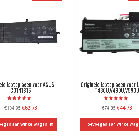
ele laptop accu voor ASUS
Originele laptop accu voor
C31N1816
T430U,V490U,V590
Beoordeeld
Beoordeeld met
Oorspronkelijke
Huidige
Oorspron
Hu
€
62.73
€
44.73
€
104.95
€
74.35
met
5.00
4.50
van 5
prijs
prijs
prijs
pri
van 5
was:
is:
was:
is:
oegen aan winkelwagen
Toevoegen aan winkelwag
€104.95.
€62.73.
€74.35.
€4