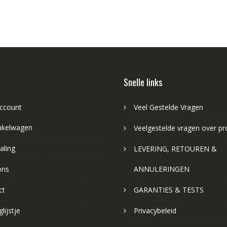
Snelle links
account
Veel Gestelde Vragen
nkelwagen
Veelgestelde vragen over p
aling
LEVERING, RETOUREN &
ons
ANNULERINGEN
ct
GARANTIES & TESTS
lijstje
Privacybeleid