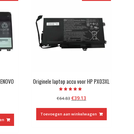
 LENOVO
Originele laptop accu voor HP PX03XL
U
Beoordeeld met
Oorspronkelijke
Huidige
€
39.13
€
64.83
5.00
van 5
kelijke
idige
prijs
prijs
js
was:
is:
Toevoegen aan winkelwagen
€64.83.
€39.13.
en
4.73.