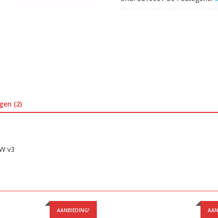
gen (2)
5W v3
AANBIEDING!
AAN