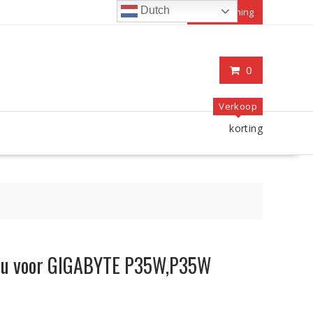
Dutch
Mijn rekening
0
Verkoop
korting
accu voor GIGABYTE P35W,P35W