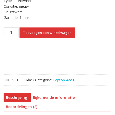
Type: Li-Polymer
Conditie: nieuw
Kleur:zwart
Garantie: 1 jaar
Originele
Toevoegen aan winkelwagen
laptop
accu
voor
HP
722297-
005
aantal
SKU:
SL10088-be7
Categorie:
Laptop Accu
Beschrijving
Bijkomende informatie
Beoordelingen (2)