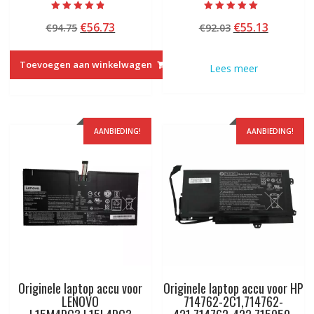
Beoordeeld
Beoordeeld met
Oorspronkelijke
Huidige
Oorspronkelij
Huidige
€
56.73
€
55.13
€
94.75
€
92.03
met
5.00
4.50
van 5
prijs
prijs
prijs
prijs
van 5
was:
is:
was:
is:
Toevoegen aan winkelwagen
Lees meer
€94.75.
€56.73.
€92.03.
€55.13.
AANBIEDING!
AANBIEDING!
Originele laptop accu voor
Originele laptop accu voor HP
LENOVO
714762-2C1,714762-