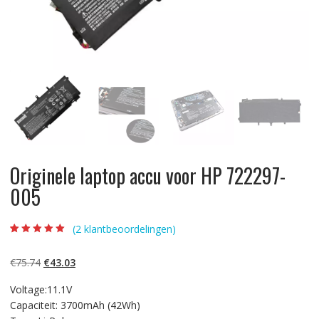
Originele laptop accu voor HP 722297-
005
(
2
klantbeoordelingen)
Beoordeling
2
5.00
op 5
gebaseerd op
Oorspronkelijke
Huidige
€
75.74
€
43.03
klantbeoordelinge
n
prijs
prijs
Voltage:11.1V
was:
is:
Capaciteit: 3700mAh (42Wh)
€75.74.
€43.03.