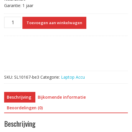
Garantie: 1 jaar
Originele
Toevoegen aan winkelwagen
laptop
accu
voor
HP
805291-
001
aantal
SKU:
SL10167-be3
Categorie:
Laptop Accu
Beschrijving
Bijkomende informatie
Beoordelingen (0)
Beschrijving