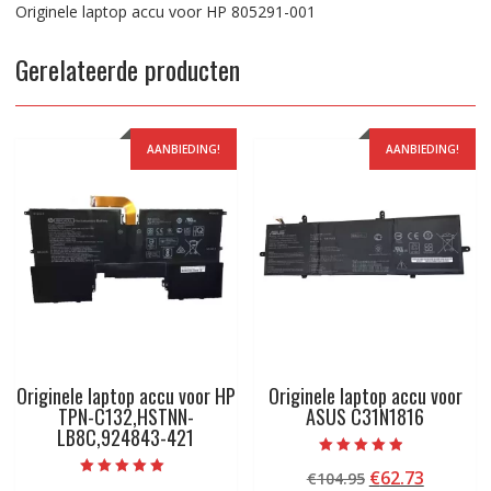
Originele laptop accu voor HP 805291-001
Gerelateerde producten
AANBIEDING!
AANBIEDING!
Originele laptop accu voor HP
Originele laptop accu voor
TPN-C132,HSTNN-
ASUS C31N1816
LB8C,924843-421
Beoordeeld
Oorspronkelij
Huidige
€
62.73
€
104.95
met
Beoordeeld met
4.50