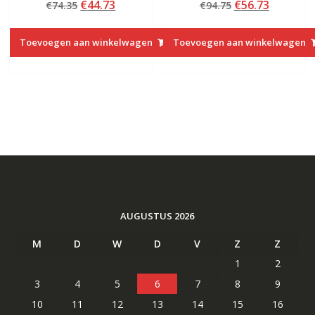
Oorspronkelijke
Huidige
Oorspronkelij
Huidige
€
44.73
€
56.73
€
74.35
€
94.75
5.00
met
van 5
4.50
prijs
prijs
prijs
prijs
van 5
was:
is:
was:
is:
Toevoegen aan winkelwagen
Toevoegen aan winkelwagen
€74.35.
€44.73.
€94.75.
€56.73.
AUGUSTUS 2026
M
D
W
D
V
Z
Z
1
2
3
4
5
6
7
8
9
10
11
12
13
14
15
16