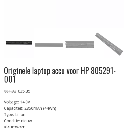
Originele laptop accu voor HP 805291-
001
Oorspronkelijke
Huidige
€
61.92
€
35.35
prijs
prijs
Voltage: 14.8V
was:
is:
Capaciteit: 2850mAh (44Wh)
€61.92.
€35.35.
Type: Li-ion
Conditie: nieuw
Kleur:zwart