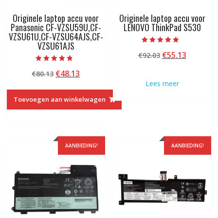
Originele laptop accu voor
Originele laptop accu voor
Panasonic CF-VZSU59U,CF-
LENOVO ThinkPad S530
VZSU61U,CF-VZSU64AJS,CF-
VZSU61AJS
Beoordeeld met
Oorspronkelij
Huidige
€
55.13
€
92.03
5.00
van 5
prijs
prijs
Beoordeeld
Oorspronkelijke
Huidige
€
48.13
€
80.13
met
was:
is:
4.50
prijs
prijs
Lees meer
€92.03.
€55.13.
van 5
was:
is:
Toevoegen aan winkelwagen
€80.13.
€48.13.
AANBIEDING!
AANBIEDING!