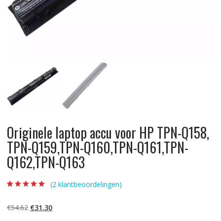
Originele laptop accu voor HP TPN-Q158,
TPN-Q159,TPN-Q160,TPN-Q161,TPN-
Q162,TPN-Q163
(
2
klantbeoordelingen)
Beoordeling
2
5.00
op 5
gebaseerd op
Oorspronkelijke
Huidige
€
54.62
€
31.30
klantbeoordelinge
n
prijs
prijs