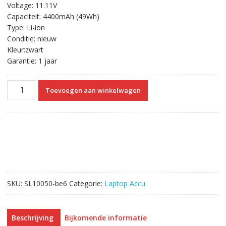
Voltage: 11.11V
was:
is:
Capaciteit: 4400mAh (49Wh)
€54.62.
€31.30.
Type: Li-ion
Conditie: nieuw
Kleur:zwart
Garantie: 1 jaar
Originele
Toevoegen aan winkelwagen
laptop
accu
voor
HP
TPN-
Q158,
TPN-
Q159,TPN-
SKU:
SL10050-be6
Categorie:
Laptop Accu
Q160,TPN-
Q161,TPN-
Q162,TPN-
Beschrijving
Bijkomende informatie
Q163