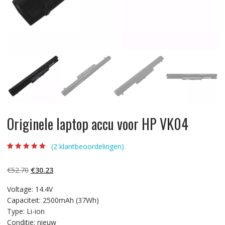
Originele laptop accu voor HP VK04
(
2
klantbeoordelingen)
Beoordeling
2
5.00
op 5
gebaseerd op
Oorspronkelijke
Huidige
€
52.70
€
30.23
klantbeoordelinge
n
prijs
prijs
Voltage: 14.4V
was:
is:
Capaciteit: 2500mAh (37Wh)
€52.70.
€30.23.
Type: Li-ion
Conditie: nieuw