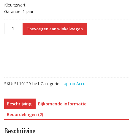
Kleur:zwart
Garantie: 1 jaar
Originele
Toevoegen aan winkelwagen
laptop
accu
voor
HP
VK04
aantal
SKU:
SL10129-be1
Categorie:
Laptop Accu
Beschrijving
Bijkomende informatie
Beoordelingen (2)
Beschrijving